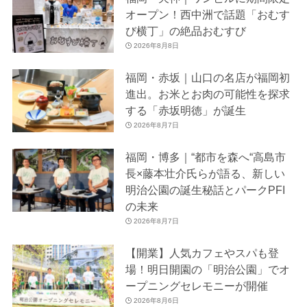
オープン！西中洲で話題「おむす
び横丁」の絶品おむすび
2026年8月8日
福岡・赤坂｜山口の名店が福岡初
進出。お米とお肉の可能性を探求
する「赤坂明徳」が誕生
2026年8月7日
福岡・博多｜“都市を森へ“高島市
長×藤本壮介氏らが語る、新しい
明治公園の誕生秘話とパークPFI
の未来
2026年8月7日
【開業】人気カフェやスパも登
場！明日開園の「明治公園」でオ
ープニングセレモニーが開催
2026年8月6日