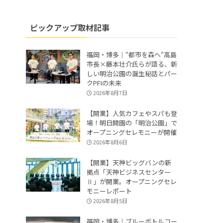
ピックアップ取材記事
福岡・博多｜“都市を森へ“高島
市長×藤本壮介氏らが語る、新
しい明治公園の誕生秘話とパー
クPFIの未来
2026年8月7日
【開業】人気カフェやスパも登
場！明日開園の「明治公園」で
オープニングセレモニーが開催
2026年8月6日
【開業】天神ビッグバンの新
拠点「天神ビジネスセンター
Ⅱ」が開業。オープニングセレ
モニーレポート
2026年8月5日
福岡・博多｜ブルーボトルコー