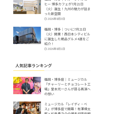
ヒー 博多カフェが7月21日
（火）誕生！九州の魅力が詰ま
った新空間
2026年8月3日
福岡・博多｜ついに7月21日
（火）開業！西日本シティビル
に誕生した絶品グルメ4選をご
紹介！
2026年8月1日
人気記事ランキング
福岡・博多座｜ミュージカル
『チャーリーとチョコレート工
場』堂本光一さんが語る再演へ
の想い
ミュージカル『レイディ・ベ
ス』が博多座で開幕！有澤樟太
郎×松島勇之介の博多旧市街観