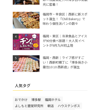
光に密着！
福岡市・早良区｜西新に新スポ
ット誕生！『Chill Bakery』で
味わう個性派パンの数々
福岡・東区｜冷凍食品とアイス
が90分食べ放題！大人気イベ
ントが9月九州初上陸
福岡・西新｜ライブ感がすご
い！西新町横丁に「博多焼き小
籠包10 10 西新店」が誕生
人気タグ
おでかけ
博多駅
福岡ホテル
よしもと錯覚研究所
朝活
ハウステンボス