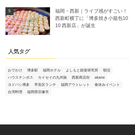
福岡・西新｜ライブ感がすごい！
西新町横丁に「博多焼き小籠包10
10 西新店」が誕生
人気タグ
おでかけ
博多駅
福岡ホテル
よしもと錯覚研究所
朝活
ハウステンボス
カイセイの九州旅
西新商店街
akane
ヨドバシ博多
早良区ランチ
福岡アウトレット
春休みイベント
台湾料理
福岡県宗像市