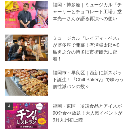
福岡・博多座｜ミュージカル『チ
ャーリーとチョコレート工場』堂
本光一さんが語る再演への想い
ミュージカル『レイディ・ベス』
が博多座で開幕！有澤樟太郎×松
島勇之介の博多旧市街観光に密
着！
福岡市・早良区｜西新に新スポッ
ト誕生！『Chill Bakery』で味わう
個性派パンの数々
福岡・東区｜冷凍食品とアイスが
90分食べ放題！大人気イベントが
9月九州初上陸