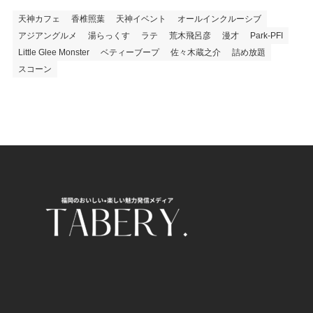
天神カフェ
香椎照葉
天神イベント
オールインクルーシブ
アジアングルメ
湯らっくす
ラテ
荒木飛呂彦
漫才
Park-PFI
Little Glee Monster
ベティーブープ
佐々木蔵之介
詰め放題
スコーン