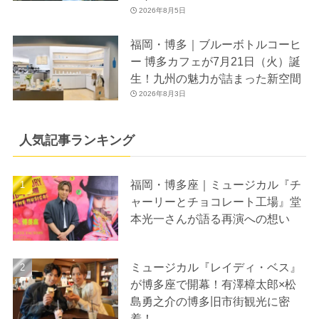
2026年8月5日
福岡・博多｜ブルーボトルコーヒ
ー 博多カフェが7月21日（火）誕
生！九州の魅力が詰まった新空間
2026年8月3日
人気記事ランキング
福岡・博多座｜ミュージカル『チ
ャーリーとチョコレート工場』堂
本光一さんが語る再演への想い
ミュージカル『レイディ・ベス』
が博多座で開幕！有澤樟太郎×松
島勇之介の博多旧市街観光に密
着！