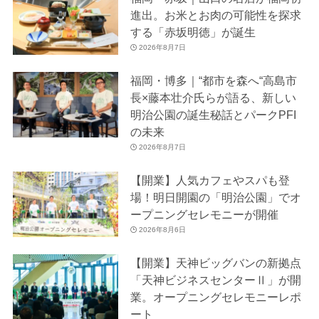
進出。お米とお肉の可能性を探求
する「赤坂明徳」が誕生
2026年8月7日
福岡・博多｜“都市を森へ“高島市
長×藤本壮介氏らが語る、新しい
明治公園の誕生秘話とパークPFI
の未来
2026年8月7日
【開業】人気カフェやスパも登
場！明日開園の「明治公園」でオ
ープニングセレモニーが開催
2026年8月6日
【開業】天神ビッグバンの新拠点
「天神ビジネスセンターⅡ」が開
業。オープニングセレモニーレポ
ート