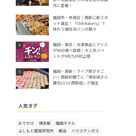
光に密着！
福岡市・早良区｜西新に新スポ
ット誕生！『Chill Bakery』で
味わう個性派パンの数々
福岡・東区｜冷凍食品とアイス
が90分食べ放題！大人気イベ
ントが9月九州初上陸
福岡・西新｜ライブ感がすご
い！西新町横丁に「博多焼き小
籠包10 10 西新店」が誕生
人気タグ
おでかけ
博多駅
福岡ホテル
よしもと錯覚研究所
朝活
ハウステンボス