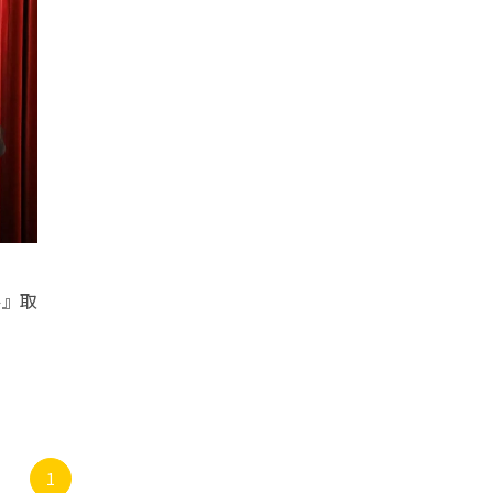
ル』取
1