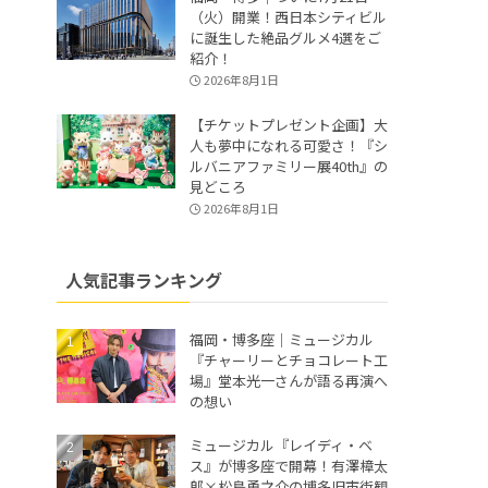
（火）開業！西日本シティビル
に誕生した絶品グルメ4選をご
紹介！
2026年8月1日
【チケットプレゼント企画】大
人も夢中になれる可愛さ！『シ
ルバニアファミリー展40th』の
見どころ
2026年8月1日
人気記事ランキング
福岡・博多座｜ミュージカル
『チャーリーとチョコレート工
場』堂本光一さんが語る再演へ
の想い
ミュージカル『レイディ・ベ
ス』が博多座で開幕！有澤樟太
郎×松島勇之介の博多旧市街観