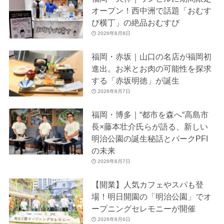
オープン！西中洲で話題「おむす
び横丁」の絶品おむすび
2026年8月8日
福岡・赤坂｜山口の名店が福岡初
進出。お米とお肉の可能性を探求
する「赤坂明徳」が誕生
2026年8月7日
福岡・博多｜“都市を森へ“高島市
長×藤本壮介氏らが語る、新しい
明治公園の誕生秘話とパークPFI
の未来
2026年8月7日
【開業】人気カフェやスパも登
場！明日開園の「明治公園」でオ
ープニングセレモニーが開催
2026年8月6日