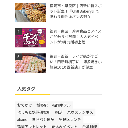
福岡市・早良区｜西新に新スポ
ット誕生！『Chill Bakery』で
味わう個性派パンの数々
福岡・東区｜冷凍食品とアイス
が90分食べ放題！大人気イベ
ントが9月九州初上陸
福岡・西新｜ライブ感がすご
い！西新町横丁に「博多焼き小
籠包10 10 西新店」が誕生
人気タグ
おでかけ
博多駅
福岡ホテル
よしもと錯覚研究所
朝活
ハウステンボス
akane
ヨドバシ博多
早良区ランチ
福岡アウトレット
春休みイベント
台湾料理