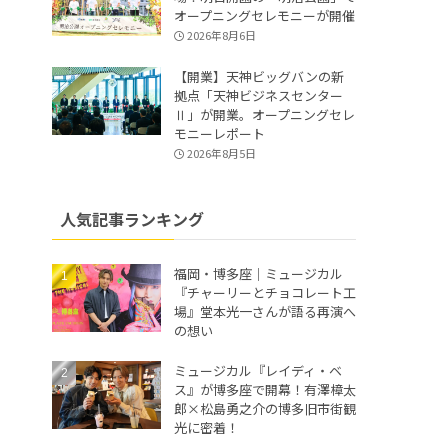
オープニングセレモニーが開催
2026年8月6日
【開業】天神ビッグバンの新
拠点「天神ビジネスセンター
Ⅱ」が開業。オープニングセレ
モニーレポート
2026年8月5日
人気記事ランキング
福岡・博多座｜ミュージカル
『チャーリーとチョコレート工
場』堂本光一さんが語る再演へ
の想い
ミュージカル『レイディ・ベ
ス』が博多座で開幕！有澤樟太
郎×松島勇之介の博多旧市街観
光に密着！