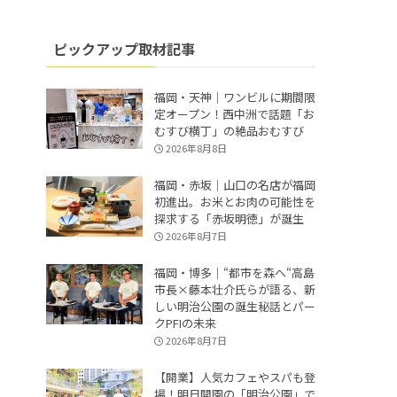
ピックアップ取材記事
福岡・天神｜ワンビルに期間限
定オープン！西中洲で話題「お
むすび横丁」の絶品おむすび
2026年8月8日
福岡・赤坂｜山口の名店が福岡
初進出。お米とお肉の可能性を
探求する「赤坂明徳」が誕生
2026年8月7日
福岡・博多｜“都市を森へ“高島
市長×藤本壮介氏らが語る、新
しい明治公園の誕生秘話とパー
クPFIの未来
2026年8月7日
【開業】人気カフェやスパも登
場！明日開園の「明治公園」で