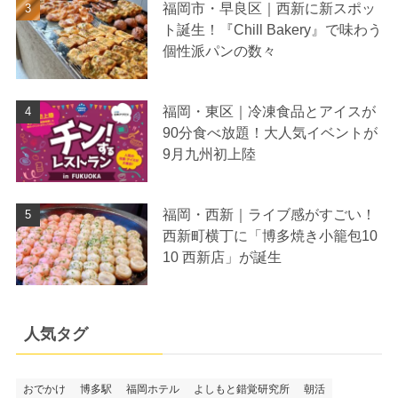
福岡市・早良区｜西新に新スポッ
ト誕生！『Chill Bakery』で味わう
個性派パンの数々
福岡・東区｜冷凍食品とアイスが
90分食べ放題！大人気イベントが
9月九州初上陸
福岡・西新｜ライブ感がすごい！
西新町横丁に「博多焼き小籠包10
10 西新店」が誕生
人気タグ
おでかけ
博多駅
福岡ホテル
よしもと錯覚研究所
朝活