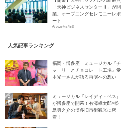
【開業】天神ビッグバンの新拠点
「天神ビジネスセンターⅡ」が開
業。オープニングセレモニーレポ
ート
2026年8月5日
人気記事ランキング
福岡・博多座｜ミュージカル『チ
ャーリーとチョコレート工場』堂
本光一さんが語る再演への想い
ミュージカル『レイディ・ベス』
が博多座で開幕！有澤樟太郎×松
島勇之介の博多旧市街観光に密
着！