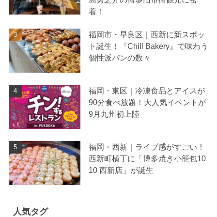
着！
福岡市・早良区｜西新に新スポッ
ト誕生！『Chill Bakery』で味わう
個性派パンの数々
福岡・東区｜冷凍食品とアイスが
90分食べ放題！大人気イベントが
9月九州初上陸
福岡・西新｜ライブ感がすごい！
西新町横丁に「博多焼き小籠包10
10 西新店」が誕生
人気タグ