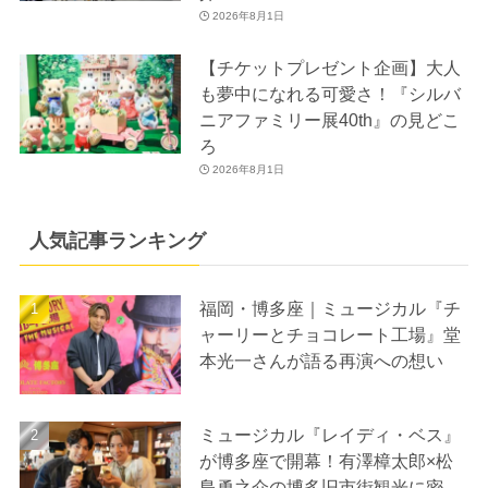
2026年8月1日
【チケットプレゼント企画】大人
も夢中になれる可愛さ！『シルバ
ニアファミリー展40th』の見どこ
ろ
2026年8月1日
人気記事ランキング
福岡・博多座｜ミュージカル『チ
ャーリーとチョコレート工場』堂
本光一さんが語る再演への想い
ミュージカル『レイディ・ベス』
が博多座で開幕！有澤樟太郎×松
島勇之介の博多旧市街観光に密