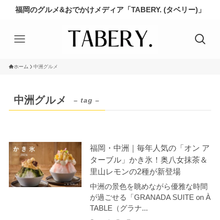
福岡のグルメ&おでかけメディア「TABERY. (タベリー)」
ホーム
中洲グルメ
中洲グルメ
– tag –
福岡・中洲｜毎年人気の「オン ア
ターブル」かき氷！奥八女抹茶＆
里山レモンの2種が新登場
中洲の景色を眺めながら優雅な時間
が過ごせる「GRANADA SUITE on À
TABLE（グラナ...