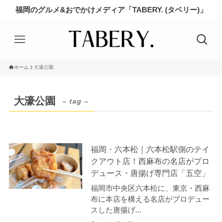
福岡のグルメ&おでかけメディア「TABERY. (タベリー)」
ホーム
大濠公園
大濠公園
– tag –
福岡・六本松｜六本松駅側のテイ
クアウト店！西麻布の名店がプロ
デュース・唐揚げ専門店「五空」
福岡市中央区六本松に、東京・西麻
布に本店を構える名店がプロデュー
スした唐揚げ...