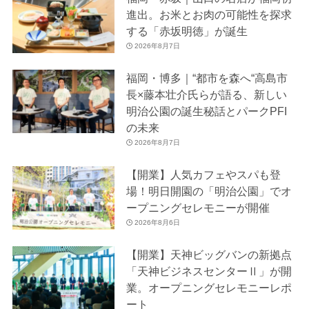
進出。お米とお肉の可能性を探求
する「赤坂明徳」が誕生
2026年8月7日
福岡・博多｜“都市を森へ“高島市
長×藤本壮介氏らが語る、新しい
明治公園の誕生秘話とパークPFI
の未来
2026年8月7日
【開業】人気カフェやスパも登
場！明日開園の「明治公園」でオ
ープニングセレモニーが開催
2026年8月6日
【開業】天神ビッグバンの新拠点
「天神ビジネスセンターⅡ」が開
業。オープニングセレモニーレポ
ート