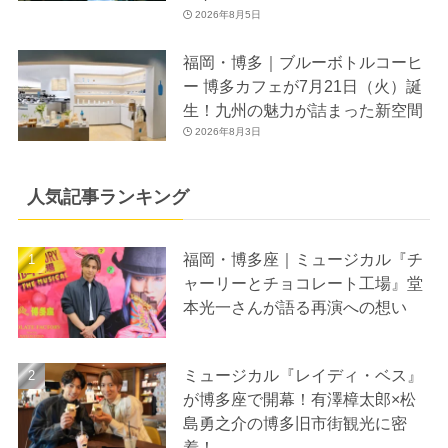
2026年8月5日
福岡・博多｜ブルーボトルコーヒ
ー 博多カフェが7月21日（火）誕
生！九州の魅力が詰まった新空間
2026年8月3日
人気記事ランキング
福岡・博多座｜ミュージカル『チ
ャーリーとチョコレート工場』堂
本光一さんが語る再演への想い
ミュージカル『レイディ・ベス』
が博多座で開幕！有澤樟太郎×松
島勇之介の博多旧市街観光に密
着！