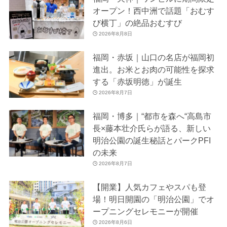
オープン！西中洲で話題「おむす
び横丁」の絶品おむすび
2026年8月8日
福岡・赤坂｜山口の名店が福岡初
進出。お米とお肉の可能性を探求
する「赤坂明徳」が誕生
2026年8月7日
福岡・博多｜“都市を森へ“高島市
長×藤本壮介氏らが語る、新しい
明治公園の誕生秘話とパークPFI
の未来
2026年8月7日
【開業】人気カフェやスパも登
場！明日開園の「明治公園」でオ
ープニングセレモニーが開催
2026年8月6日