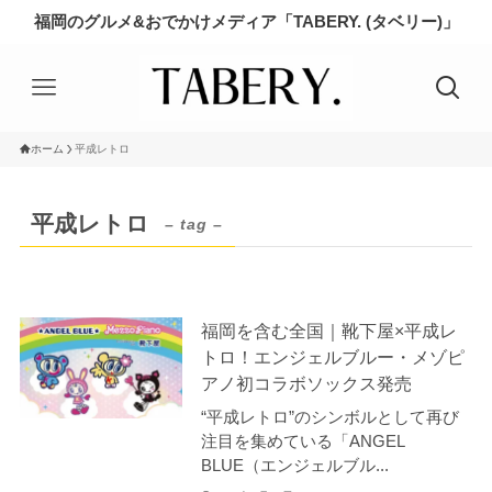
福岡のグルメ&おでかけメディア「TABERY. (タベリー)」
ホーム
平成レトロ
平成レトロ
– tag –
福岡を含む全国｜靴下屋×平成レ
トロ！エンジェルブルー・メゾピ
アノ初コラボソックス発売
“平成レトロ”のシンボルとして再び
注目を集めている「ANGEL
BLUE（エンジェルブル...