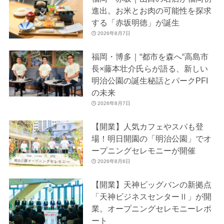
進出。お米とお肉の可能性を探求
する「赤坂明徳」が誕生
2026年8月7日
福岡・博多｜“都市を森へ“高島市
長×藤本壮介氏らが語る、新しい
明治公園の誕生秘話とパークPFI
の未来
2026年8月7日
【開業】人気カフェやスパも登
場！明日開園の「明治公園」でオ
ープニングセレモニーが開催
2026年8月6日
【開業】天神ビッグバンの新拠点
「天神ビジネスセンターⅡ」が開
業。オープニングセレモニーレポ
ート