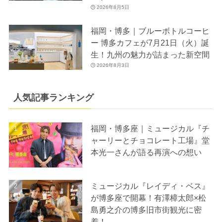
2026年8月5日
福岡・博多｜ブルーボトルコーヒ
ー 博多カフェが7月21日（火）誕
生！九州の魅力が詰まった新空間
2026年8月3日
人気記事ランキング
福岡・博多座｜ミュージカル『チ
ャーリーとチョコレート工場』堂
本光一さんが語る再演への想い
ミュージカル『レイディ・ベス』
が博多座で開幕！有澤樟太郎×松
島勇之介の博多旧市街観光に密
着！