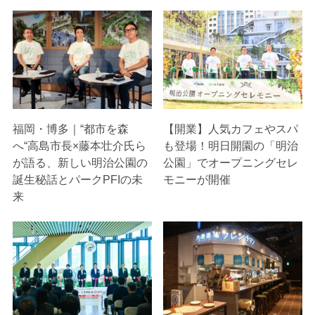
福岡・博多｜“都市を森
【開業】人気カフェやスパ
へ“高島市長×藤本壮介氏ら
も登場！明日開園の「明治
が語る、新しい明治公園の
公園」でオープニングセレ
誕生秘話とパークPFIの未
モニーが開催
来