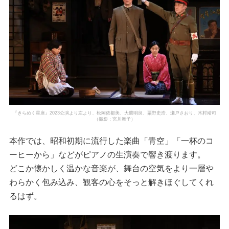
『きらめく星座』2023公演より左より、松岡依都美、大鷹明良、粟野史浩、瀬戸さおり、木村靖司
（撮影：宮川舞子）
本作では、昭和初期に流行した楽曲「青空」「一杯のコ
ーヒーから」などがピアノの生演奏で響き渡ります。
どこか懐かしく温かな音楽が、舞台の空気をより一層や
わらかく包み込み、観客の心をそっと解きほぐしてくれ
るはず。