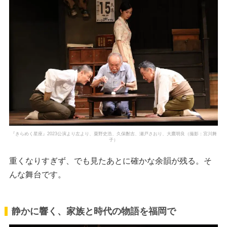
『きらめく星座』2023公演より左より、粟野史浩、久保酎吉、瀬戸さおり、大鷹明良（撮影：宮川舞
子）
重くなりすぎず、でも見たあとに確かな余韻が残る。そ
んな舞台です。
静かに響く、家族と時代の物語を福岡で