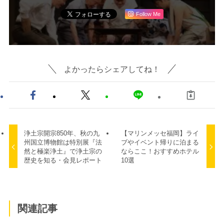
Follow Me
よかったらシェアしてね！
浄土宗開宗850年、秋の九
【マリンメッセ福岡】ライ
州国立博物館は特別展『法
ブやイベント帰りに泊まる
然と極楽浄土』で浄土宗の
ならここ！おすすめホテル
歴史を知る・会見レポート
10選
関連記事