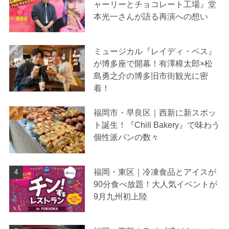
ャーリーとチョコレート工場』堂
本光一さんが語る再演への想い
ミュージカル『レイディ・ベス』
が博多座で開幕！有澤樟太郎×松
島勇之介の博多旧市街観光に密
着！
福岡市・早良区｜西新に新スポッ
ト誕生！『Chill Bakery』で味わう
個性派パンの数々
福岡・東区｜冷凍食品とアイスが
90分食べ放題！大人気イベントが
9月九州初上陸