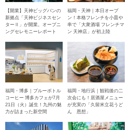
【開業】天神ビッグバンの
福岡・天神｜本日オープ
新拠点「天神ビジネスセン
ン！本格フレンチを小皿や
ターⅡ」が開業。オープニ
串で「大衆酒場 フレンチマ
ングセレモニーレポート
ン 天神店」が初上陸
福岡・博多｜ブルーボトル
福岡・地行浜｜観戦後の二
コーヒー 博多カフェが7月
次会にも！居酒屋メニュー
21日（火）誕生！九州の魅
が充実の「久留米立花うど
力が詰まった新空間
ん 恩想」