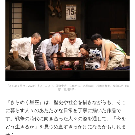
『きらめく星座』2023公演より左より、粟野史浩、久保酎吉、木村靖司、松岡依都美、後藤浩明（撮
影：宮川舞子）
『きらめく星座』は、歴史や社会を描きながらも、そこ
に暮らす人々のあたたかな日常を丁寧に描いた作品で
す。戦争の時代に向き合った人々の姿を通して、「今を
どう生きるか」を見つめ直すきっかけになるかもしれま
せん。