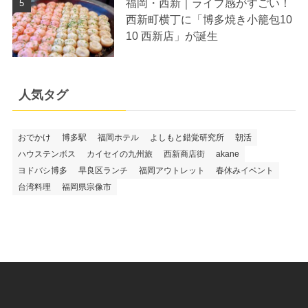
福岡・西新｜ライブ感がすごい！
西新町横丁に「博多焼き小籠包10
10 西新店」が誕生
人気タグ
おでかけ
博多駅
福岡ホテル
よしもと錯覚研究所
朝活
ハウステンボス
カイセイの九州旅
西新商店街
akane
ヨドバシ博多
早良区ランチ
福岡アウトレット
春休みイベント
台湾料理
福岡県宗像市