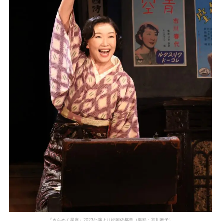
『きらめく星座』2023公演より松岡依都美（撮影：宮川舞子）