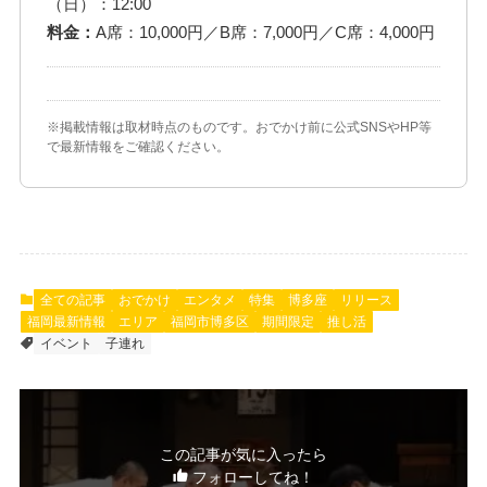
（日）：12:00
料金：
A席：10,000円／B席：7,000円／C席：4,000円
※掲載情報は取材時点のものです。おでかけ前に公式SNSやHP等
で最新情報をご確認ください。
全ての記事
おでかけ
エンタメ
特集
博多座
リリース
福岡最新情報
エリア
福岡市博多区
期間限定
推し活
イベント
子連れ
この記事が気に入ったら
フォローしてね！