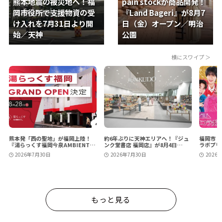
熊本地震の被災地へ！福
pain stockが商品開発！
岡市役所で支援物資の受
『Land Bageri』が8月7
け入れを7月31日より開
日（金）オープン／明治
始／天神
公園
熊本発「西の聖地」が福岡上陸！
約6年ぶりに天神エリアへ！『ジュ
福岡市・
『湯らっくす福岡今泉AMBIENT』
ンク堂書店 福岡店』が8月4日
ラボプリ
が8月28日（金）グランドオープン
（火）に移転・リニューアルオープ
ット風撮
2026年7月30日
2026年7月30日
2026
／今泉
ン／天神ビジネスセンターⅡ
もっと見る