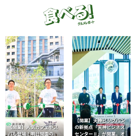
【開業】天神ビッグバン
【開業】人気カフェやス
の新拠点「天神ビジネス
パも登場！明日開園の
センターⅡ」が開業。オ