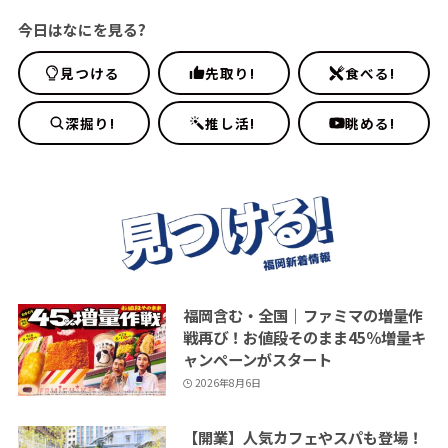
今日はなにを見る?
見つける
先取り!
食べる!
深掘り!
推し活!
眺める!
福岡含む・全国｜ファミマの増量作
戦再び！お値段そのまま45％増量キ
ャンペーンがスタート
2026年8月6日
【開業】人気カフェやスパも登場！