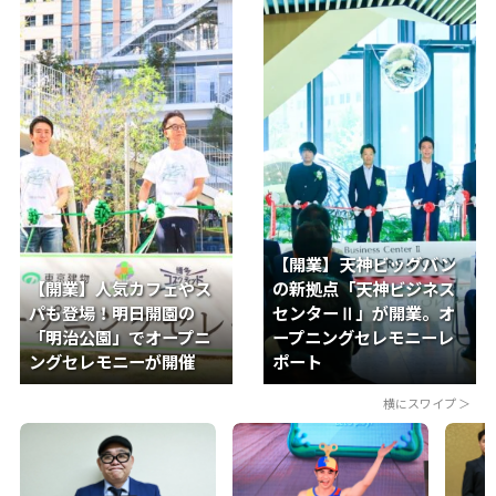
【開業】天神ビッグバン
【開業】人気カフェやス
の新拠点「天神ビジネス
パも登場！明日開園の
センターⅡ」が開業。オ
「明治公園」でオープニ
ープニングセレモニーレ
ングセレモニーが開催
ポート