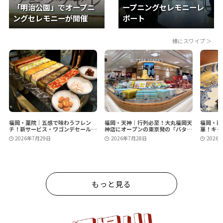
「明治公園」でオープニ
ープニングセレモニーレ
ングセレモニーが開催
ポート
福岡・薬院｜五感で味わうフレン
福岡・天神｜行列必至！大丸福岡天
福岡・祇
チ！新サービス・ワゴンデセールで
神店にオープンの東京発の「バター
華！キャ
選ぶ楽しさをプラス
ステイツ by銀のぶどう」
KARIN
2026年7月29日
2026年7月28日
2026
もっと見る