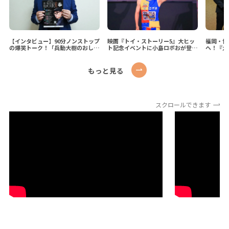
【インタビュー】90分ノンストップ
映画『トイ・ストーリー5』大ヒッ
福岡・博
の爆笑トーク！「兵動大樹のおしゃ
ト記念イベントに小島ロボおが登
へ！『九
べり大好き。48」が福岡で開催！
場！大熱狂のイベントレポート
三郎 出
もっと見る
スクロールできます