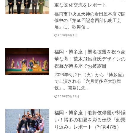
重な文化交流をレポート
福岡市中央区天神の岩田屋本店で開
催中の『第60回記念西部伝統工芸
展』に、歌舞伎...
2026年6月1日
福岡・博多座｜襲名披露を祝う豪
華な幕！荒木飛呂彦氏デザインの
祝幕が博多座でお披露目
2026年6月2日（火）から『博多座』
で上演される『六月博多座大歌舞
伎』。開幕に先...
2026年5月31日
福岡・博多座｜歌舞伎俳優が勢揃
い！博多の初夏を彩る伝統『船乗
り込み』レポート（写真47枚）