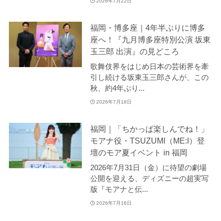
2026年7月22日
福岡・博多座｜4年半ぶりに博多
座へ！『九月博多座特別公演 坂東
玉三郎 出演』の見どころ
歌舞伎界をはじめ日本の芸術界を牽
引し続ける坂東玉三郎さんが、この
秋、約4年ぶり...
2026年7月18日
福岡｜「ちかっぱ楽しんでね！」
モアナ役・TSUZUMI（ME:I）登
壇のモア夏イベント in 福岡
2026年7月31日（金）に待望の劇場
公開を迎える、ディズニーの超実写
版『モアナと伝...
2026年7月16日