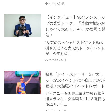
2026年8月5日
【インタビュー】90分ノンストッ
プの爆笑トーク！「兵動大樹のお
しゃべり大好き。48」が福岡で開
催！
“話芸のスペシャリスト”こと兵動大
樹さんによる大人気トークイベント
が、今年も福...
2026年7月24日
映画『トイ・ストーリー5』大ヒ
ット記念イベントに小島ロボおが
登場！大熱狂のイベントレポート
ディズニー映画史上最速で興行収入
週末ランキング洋画 No.1！3 週目も
No.1という...