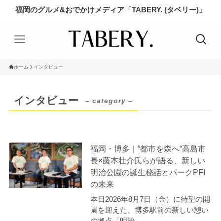
福岡のグルメ&おでかけメディア「TABERY. (タベリー)」
ホーム
インタビュー
インタビュー
– category –
福岡・博多｜“都市を森へ“高島市
長×藤本壮介氏らが語る、新しい
明治公園の誕生秘話とパークPFI
の未来
本日2026年8月7日（金）に待望の開
園を迎えた、博多駅前の新しい憩い
の拠点「明治...