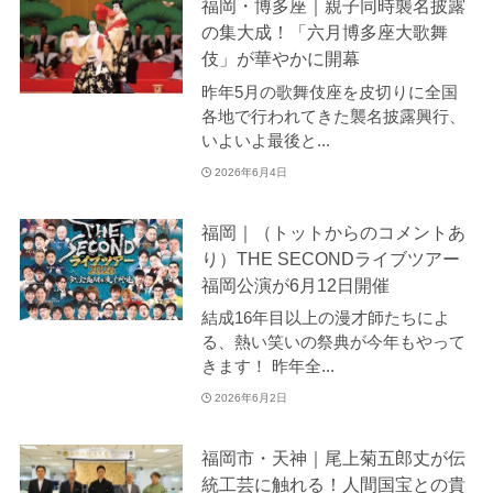
福岡・博多座｜親子同時襲名披露
の集大成！「六月博多座大歌舞
伎」が華やかに開幕
昨年5月の歌舞伎座を皮切りに全国
各地で行われてきた襲名披露興行、
いよいよ最後と...
2026年6月4日
福岡｜（トットからのコメントあ
り）THE SECONDライブツアー
福岡公演が6月12日開催
結成16年目以上の漫才師たちによ
る、熱い笑いの祭典が今年もやって
きます！ 昨年全...
2026年6月2日
福岡市・天神｜尾上菊五郎丈が伝
統工芸に触れる！人間国宝との貴