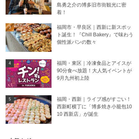
島勇之介の博多旧市街観光に密
着！
福岡市・早良区｜西新に新スポッ
ト誕生！『Chill Bakery』で味わう
個性派パンの数々
福岡・東区｜冷凍食品とアイスが
90分食べ放題！大人気イベントが
9月九州初上陸
福岡・西新｜ライブ感がすごい！
西新町横丁に「博多焼き小籠包10
10 西新店」が誕生