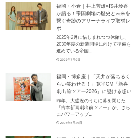
福岡・小倉｜井上芳雄×桜井玲香
が語る！帝国劇場の歴史と未来を
繋ぐ奇跡のアリーナライブ取材レ
ポ
2025年2月に惜しまれつつ休館し、
2030年度の新装開場に向けて準備を
進めている帝国...
2026年7月9日
福岡・博多座｜「天井が落ちるく
らい笑わせる！」寛平GM『新喜
劇出前ツアー2026』に懸ける想い
昨年、大盛況のうちに幕を閉じた
『吉本新喜劇出前ツアー』が、さら
にパワーアップ...
2026年6月29日