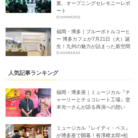
業。オープニングセレモニーレポ
ート
2026年8月5日
福岡・博多｜ブルーボトルコーヒ
ー 博多カフェが7月21日（火）誕
生！九州の魅力が詰まった新空間
2026年8月3日
人気記事ランキング
福岡・博多座｜ミュージカル『チ
ャーリーとチョコレート工場』堂
本光一さんが語る再演への想い
ミュージカル『レイディ・ベス』
が博多座で開幕！有澤樟太郎×松