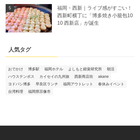
福岡・西新｜ライブ感がすごい！
西新町横丁に「博多焼き小籠包10
10 西新店」が誕生
人気タグ
おでかけ
博多駅
福岡ホテル
よしもと錯覚研究所
朝活
ハウステンボス
カイセイの九州旅
西新商店街
akane
ヨドバシ博多
早良区ランチ
福岡アウトレット
春休みイベント
台湾料理
福岡県宗像市