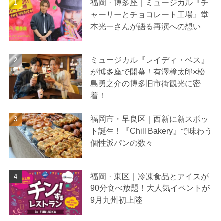
福岡・博多座｜ミュージカル『チ
ャーリーとチョコレート工場』堂
本光一さんが語る再演への想い
ミュージカル『レイディ・ベス』
が博多座で開幕！有澤樟太郎×松
島勇之介の博多旧市街観光に密
着！
福岡市・早良区｜西新に新スポッ
ト誕生！『Chill Bakery』で味わう
個性派パンの数々
福岡・東区｜冷凍食品とアイスが
90分食べ放題！大人気イベントが
9月九州初上陸