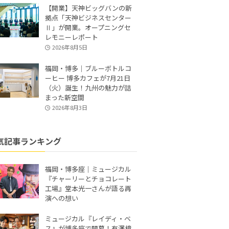
【開業】天神ビッグバンの新
拠点「天神ビジネスセンター
Ⅱ」が開業。オープニングセ
レモニーレポート
2026年8月5日
福岡・博多｜ブルーボトルコ
ーヒー 博多カフェが7月21日
（火）誕生！九州の魅力が詰
まった新空間
2026年8月3日
気記事ランキング
福岡・博多座｜ミュージカル
『チャーリーとチョコレート
工場』堂本光一さんが語る再
演への想い
ミュージカル『レイディ・ベ
ス』が博多座で開幕！有澤樟