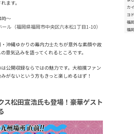
されます。
カ
ヨ
4時～
福
ビホール（福岡県福岡市中央区六本松1丁目1-10）
福
州・沖縄ゆかりの幕内力士たちが意外な素顔や故
への意気込みを語ってくれるところです。
のは公開収録ならではの魅力です。大相撲ファン
染みがないという方もきっと楽しめるはず！
クス松田宣浩氏も登場！豪華ゲスト
る