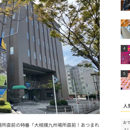
人
お
場所直前の特番「大相撲九州場所直前！あつまれ
よ