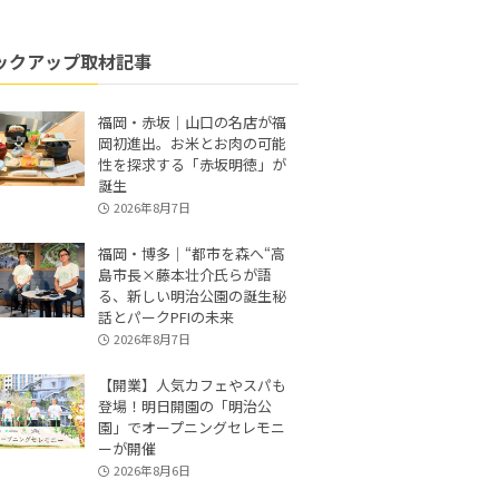
ックアップ取材記事
福岡・赤坂｜山口の名店が福
岡初進出。お米とお肉の可能
性を探求する「赤坂明徳」が
誕生
2026年8月7日
福岡・博多｜“都市を森へ“高
島市長×藤本壮介氏らが語
る、新しい明治公園の誕生秘
話とパークPFIの未来
2026年8月7日
【開業】人気カフェやスパも
登場！明日開園の「明治公
園」でオープニングセレモニ
ーが開催
2026年8月6日