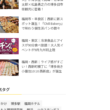
太郎×松島勇之介の博多旧市
街観光に密着！
福岡市・早良区｜西新に新ス
ポット誕生！『Chill Bakery』
で味わう個性派パンの数々
福岡・東区｜冷凍食品とアイ
スが90分食べ放題！大人気イ
ベントが9月九州初上陸
福岡・西新｜ライブ感がすご
い！西新町横丁に「博多焼き
小籠包10 10 西新店」が誕生
気タグ
でかけ
博多駅
福岡ホテル
しもと錯覚研究所
朝活
ハウステンボス