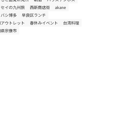
イセイの九州旅
西新商店街
akane
ドバシ博多
早良区ランチ
岡アウトレット
春休みイベント
台湾料理
岡県宗像市