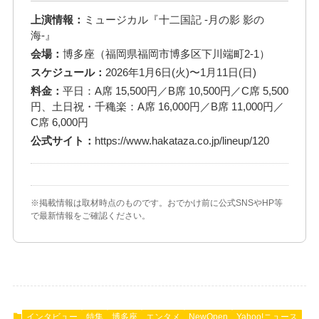
上演情報：
ミュージカル『十二国記 ‐月の影 影の
海‐』
会場：
博多座（福岡県福岡市博多区下川端町2-1）
スケジュール：
2026年1月6日(火)〜1月11日(日)
料金：
平日：A席 15,500円／B席 10,500円／C席 5,500
円、土日祝・千穐楽：A席 16,000円／B席 11,000円／
C席 6,000円
公式サイト：
https://www.hakataza.co.jp/lineup/120
※掲載情報は取材時点のものです。おでかけ前に公式SNSやHP等
で最新情報をご確認ください。
インタビュー
特集
博多座
エンタメ
NewOpen
Yahoo!ニュース