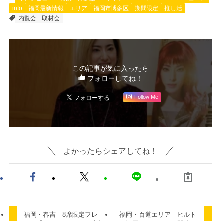
info
福岡最新情報
エリア
福岡市博多区
期間限定
推し活
内覧会
取材会
この記事が気に入ったら
フォローしてね！
Follow Me
よかったらシェアしてね！
福岡・春吉｜8席限定フレ
福岡・百道エリア｜ヒルト