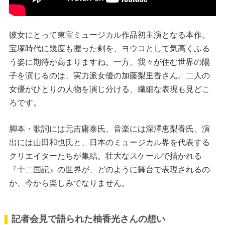
彼女にとって東宝ミュージカル作品初主演となる本作。
宝塚時代に幾度も握った剣を、ヨウコとして気高くふる
う姿に期待が高まりますね。一方、我々が住む世界の陽
子を演じるのは、実力派女優の加藤梨里香さん。二人の
女優がひとりの人物を演じ分ける、繊細な表現も見どこ
ろです。
脚本・歌詞には元吉庸泰氏、音楽には深澤恵梨香氏、演
出には山田和也氏と、日本のミュージカル界を代表する
クリエイターたちが集結。壮大なスケールで描かれる
『十二国記』の世界が、どのように舞台で表現されるの
か、今から楽しみでなりません。
記者会見で語られた柚香光さんの想い