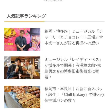
2026年8月5日
人気記事ランキング
福岡・博多座｜ミュージカル『チ
ャーリーとチョコレート工場』堂
本光一さんが語る再演への想い
ミュージカル『レイディ・ベス』
が博多座で開幕！有澤樟太郎×松
島勇之介の博多旧市街観光に密
着！
福岡市・早良区｜西新に新スポッ
ト誕生！『Chill Bakery』で味わう
個性派パンの数々