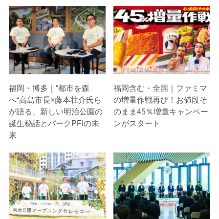
福岡・博多｜“都市を森
福岡含む・全国｜ファミマ
へ“高島市長×藤本壮介氏ら
の増量作戦再び！お値段そ
が語る、新しい明治公園の
のまま45％増量キャンペー
誕生秘話とパークPFIの未
ンがスタート
来