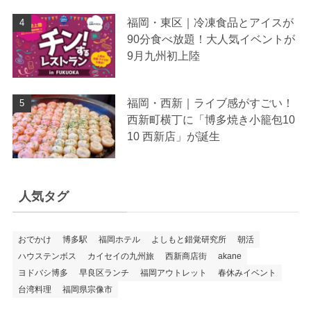
福岡・東区｜冷凍食品とアイスが
90分食べ放題！大人気イベントが
9月九州初上陸
福岡・西新｜ライブ感がすごい！
西新町横丁に「博多焼き小籠包10
10 西新店」が誕生
人気タグ
おでかけ
博多駅
福岡ホテル
よしもと錯覚研究所
朝活
ハウステンボス
カイセイの九州旅
西新商店街
akane
ヨドバシ博多
早良区ランチ
福岡アウトレット
春休みイベント
台湾料理
福岡県宗像市