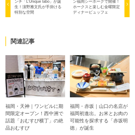
ンチ「L’Unique labo」が誕
ン福岡シーホークで開催！
生！濵野雅文氏が手掛ける
ホークスと楽しむ金曜限定
特別な空間
ディナービュッフェ
関連記事
福岡・天神｜ワンビルに期
福岡・赤坂｜山口の名店が
間限定オープン！西中洲で
福岡初進出。お米とお肉の
話題「おむすび横丁」の絶
可能性を探求する「赤坂明
品おむすび
徳」が誕生