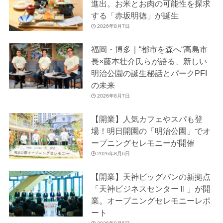
進出。お米とお肉の可能性を探求
する「赤坂明徳」が誕生
2026年8月7日
福岡・博多｜“都市を森へ“高島市
長×藤本壮介氏らが語る、新しい
明治公園の誕生秘話とパークPFI
の未来
2026年8月7日
【開業】人気カフェやスパも登
場！明日開園の「明治公園」でオ
ープニングセレモニーが開催
2026年8月6日
【開業】天神ビッグバンの新拠点
「天神ビジネスセンターⅡ」が開
業。オープニングセレモニーレポ
ート