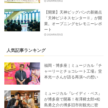
2026年8月6日
【開業】天神ビッグバンの新拠点
「天神ビジネスセンターⅡ」が開
業。オープニングセレモニーレポ
ート
2026年8月5日
人気記事ランキング
福岡・博多座｜ミュージカル『チ
ャーリーとチョコレート工場』堂
本光一さんが語る再演への想い
ミュージカル『レイディ・ベス』
が博多座で開幕！有澤樟太郎×松
島勇之介の博多旧市街観光に密