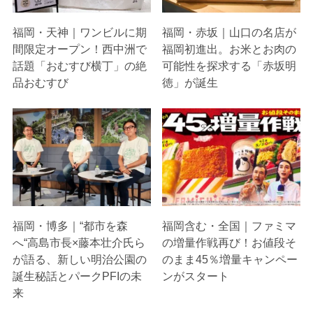
福岡・天神｜ワンビルに期
福岡・赤坂｜山口の名店が
間限定オープン！西中洲で
福岡初進出。お米とお肉の
話題「おむすび横丁」の絶
可能性を探求する「赤坂明
品おむすび
徳」が誕生
福岡・博多｜“都市を森
福岡含む・全国｜ファミマ
へ“高島市長×藤本壮介氏ら
の増量作戦再び！お値段そ
が語る、新しい明治公園の
のまま45％増量キャンペー
誕生秘話とパークPFIの未
ンがスタート
来