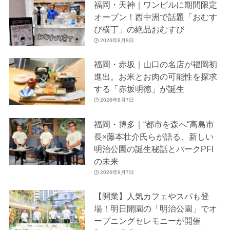
福岡・天神｜ワンビルに期間限定
オープン！西中洲で話題「おむす
び横丁」の絶品おむすび
2026年8月8日
福岡・赤坂｜山口の名店が福岡初
進出。お米とお肉の可能性を探求
する「赤坂明徳」が誕生
2026年8月7日
福岡・博多｜“都市を森へ“高島市
長×藤本壮介氏らが語る、新しい
明治公園の誕生秘話とパークPFI
の未来
2026年8月7日
【開業】人気カフェやスパも登
場！明日開園の「明治公園」でオ
ープニングセレモニーが開催