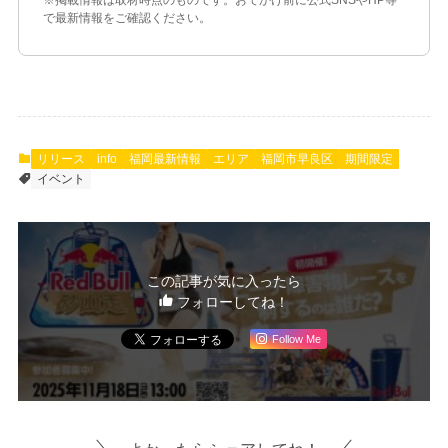
※掲載情報は取材時点のものです。おでかけ前に公式SNSやHP等
で最新情報をご確認ください。
リリース
info
福岡最新情報
エリア
福岡市早良区
期間限定
イベント
この記事が気に入ったら
フォローしてね！
Follow Me