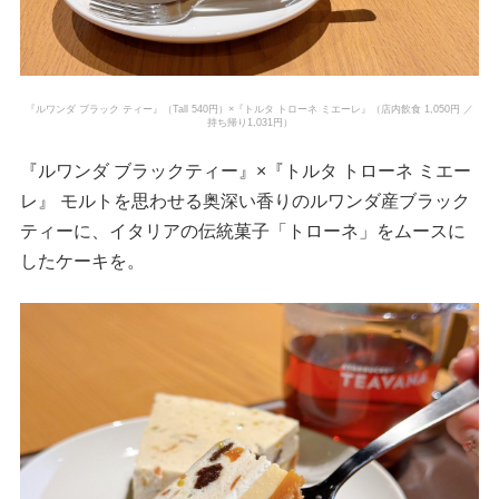
『ルワンダ ブラック ティー』（Tall 540円）×『トルタ トローネ ミエーレ』（店内飲食 1,050円 ／
持ち帰り1,031円）
『ルワンダ ブラックティー』×『トルタ トローネ ミエー
レ』 モルトを思わせる奥深い香りのルワンダ産ブラック
ティーに、イタリアの伝統菓子「トローネ」をムースに
したケーキを。