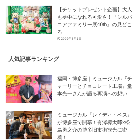
【チケットプレゼント企画】大人
も夢中になれる可愛さ！『シルバ
ニアファミリー展40th』の見どこ
ろ
2026年8月1日
人気記事ランキング
福岡・博多座｜ミュージカル『チ
ャーリーとチョコレート工場』堂
本光一さんが語る再演への想い
ミュージカル『レイディ・ベス』
が博多座で開幕！有澤樟太郎×松
島勇之介の博多旧市街観光に密
着！