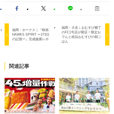
福岡・大名｜おむすび横丁
福岡・ホークス｜『映画
のFC1号店が開店！限定お
HAWKS SP!RIT ー273日
でんと絶品おむすびの朝ご
の記憶ー』完成披露レポ
はん
関連記事