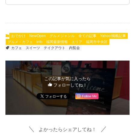
おでかけ
NewOpen
グルメジャンル
全ての記事
Yahoo!掲載記事
グルメ・カフェ
info
福岡最新情報
エリア
福岡市中央区
カフェ
スイーツ
テイクアウト
内覧会
この記事が気に入ったら
フォローしてね！
Follow Me
よかったらシェアしてね！