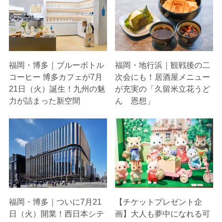
福岡・博多｜ブルーボトル
福岡・地行浜｜観戦後の二
コーヒー 博多カフェが7月
次会にも！居酒屋メニュー
21日（火）誕生！九州の魅
が充実の「久留米立花うど
力が詰まった新空間
ん 恩想」
福岡・博多｜ついに7月21
【チケットプレゼント企
日（火）開業！西日本シテ
画】大人も夢中になれる可