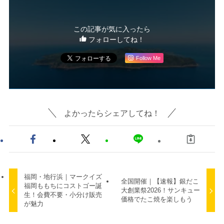
この記事が気に入ったら
フォローしてね！
Follow Me
よかったらシェアしてね！
福岡・地行浜｜マークイズ
全国開催｜【速報】銀だこ
福岡ももちにコストゴー誕
大創業祭2026！サンキュー
生！会費不要・小分け販売
価格でたこ焼を楽しもう
が魅力