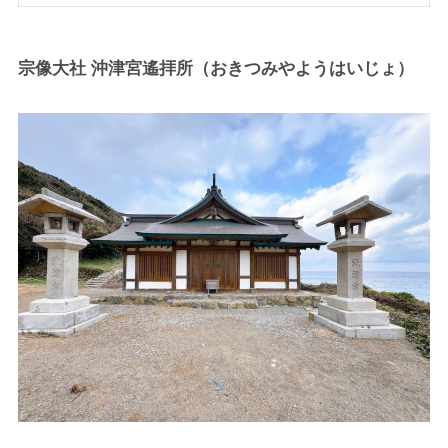
宗像大社 沖津宮遙拝所（おきつみやようはいじょ）