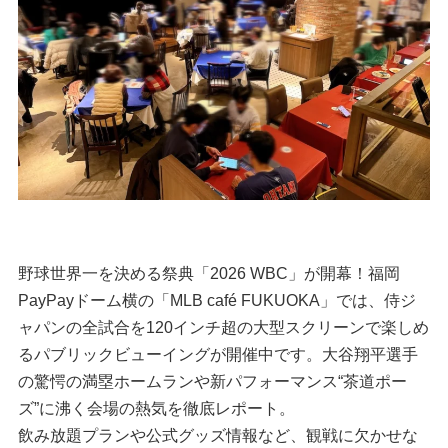
野球世界一を決める祭典「2026 WBC」が開幕！福岡
PayPayドーム横の「MLB café FUKUOKA」では、侍ジ
ャパンの全試合を120インチ超の大型スクリーンで楽しめ
るパブリックビューイングが開催中です。大谷翔平選手
の驚愕の満塁ホームランや新パフォーマンス“茶道ポー
ズ”に沸く会場の熱気を徹底レポート。
飲み放題プランや公式グッズ情報など、観戦に欠かせな