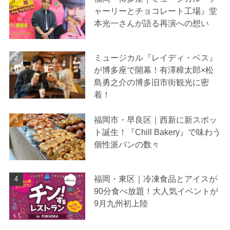
ャーリーとチョコレート工場』堂
本光一さんが語る再演への想い
ミュージカル『レイディ・ベス』
が博多座で開幕！有澤樟太郎×松
島勇之介の博多旧市街観光に密
着！
福岡市・早良区｜西新に新スポッ
ト誕生！『Chill Bakery』で味わう
個性派パンの数々
福岡・東区｜冷凍食品とアイスが
90分食べ放題！大人気イベントが
9月九州初上陸