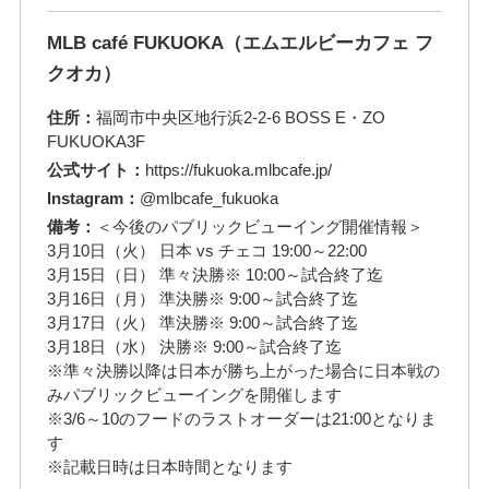
MLB café FUKUOKA（エムエルビーカフェ フ
クオカ）
住所：
福岡市中央区地行浜2-2-6 BOSS E・ZO
FUKUOKA3F
公式サイト：
https://fukuoka.mlbcafe.jp/
Instagram：
@mlbcafe_fukuoka
備考：
＜今後のパブリックビューイング開催情報＞
3月10日（火） 日本 vs チェコ 19:00～22:00
3月15日（日） 準々決勝※ 10:00～試合終了迄
3月16日（月） 準決勝※ 9:00～試合終了迄
3月17日（火） 準決勝※ 9:00～試合終了迄
3月18日（水） 決勝※ 9:00～試合終了迄
※準々決勝以降は日本が勝ち上がった場合に日本戦の
みパブリックビューイングを開催します
※3/6～10のフードのラストオーダーは21:00となりま
す
※記載日時は日本時間となります