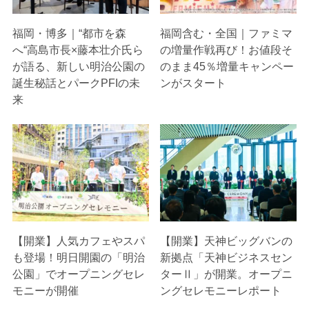
福岡・博多｜“都市を森
福岡含む・全国｜ファミマ
へ“高島市長×藤本壮介氏ら
の増量作戦再び！お値段そ
が語る、新しい明治公園の
のまま45％増量キャンペー
誕生秘話とパークPFIの未
ンがスタート
来
【開業】人気カフェやスパ
【開業】天神ビッグバンの
も登場！明日開園の「明治
新拠点「天神ビジネスセン
公園」でオープニングセレ
ターⅡ」が開業。オープニ
モニーが開催
ングセレモニーレポート