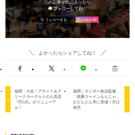
この記事が気に入ったら
フォローしてね！
Follow Me
よかったらシェアしてね！
福岡・大名｜アサイー＆グ
福岡｜サンポー食品監修
リークヨーグルトの人気店
「焼豚ラーメンもんじゃ」
『PLUS』がリニューア
がどんどん亭に登場！3/11
ル！
発売