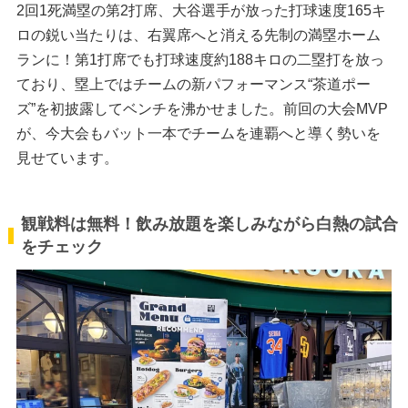
2回1死満塁の第2打席、大谷選手が放った打球速度165キ
ロの鋭い当たりは、右翼席へと消える先制の満塁ホーム
ランに！第1打席でも打球速度約188キロの二塁打を放っ
ており、塁上ではチームの新パフォーマンス“茶道ポー
ズ”を初披露してベンチを沸かせました。前回の大会MVP
が、今大会もバット一本でチームを連覇へと導く勢いを
見せています。
観戦料は無料！飲み放題を楽しみながら白熱の試合
をチェック