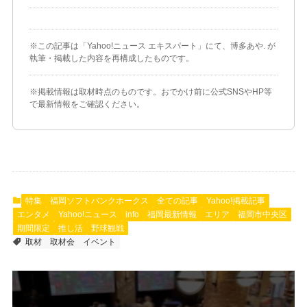
※この記事は「Yahoo!ニュース エキスパート」にて、博多あや. が
執筆・掲載した内容を再構成したものです。
※掲載情報は取材時点のものです。おでかけ前に公式SNSやHP等
で最新情報をご確認ください。
特集
福岡ソフトバンクホークス
全ての記事
Yahoo!掲載記事
エンタメ
Yahoo!ニュース
info
福岡最新情報
エリア
福岡市中央区
期間限定
推し活
野球観戦
取材
取材会
イベント