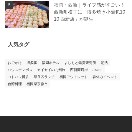
福岡・西新｜ライブ感がすごい！
西新町横丁に「博多焼き小籠包10
10 西新店」が誕生
人気タグ
おでかけ
博多駅
福岡ホテル
よしもと錯覚研究所
朝活
ハウステンボス
カイセイの九州旅
西新商店街
akane
ヨドバシ博多
早良区ランチ
福岡アウトレット
春休みイベント
台湾料理
福岡県宗像市