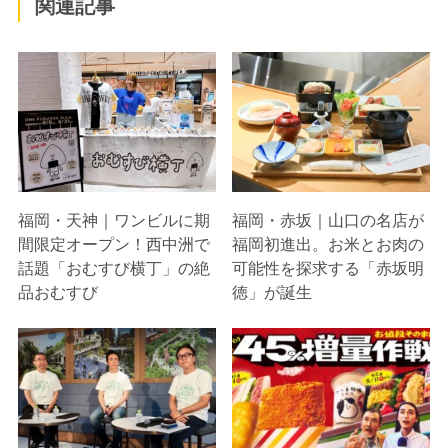
関連記事
福岡・天神｜ワンビルに期
福岡・赤坂｜山口の名店が
間限定オープン！西中洲で
福岡初進出。お米とお肉の
話題「おむすび横丁」の絶
可能性を探求する「赤坂明
品おむすび
徳」が誕生