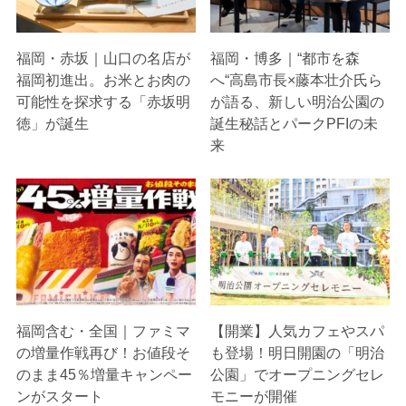
福岡・赤坂｜山口の名店が
福岡・博多｜“都市を森
福岡初進出。お米とお肉の
へ“高島市長×藤本壮介氏ら
可能性を探求する「赤坂明
が語る、新しい明治公園の
徳」が誕生
誕生秘話とパークPFIの未
来
福岡含む・全国｜ファミマ
【開業】人気カフェやスパ
の増量作戦再び！お値段そ
も登場！明日開園の「明治
のまま45％増量キャンペー
公園」でオープニングセレ
ンがスタート
モニーが開催