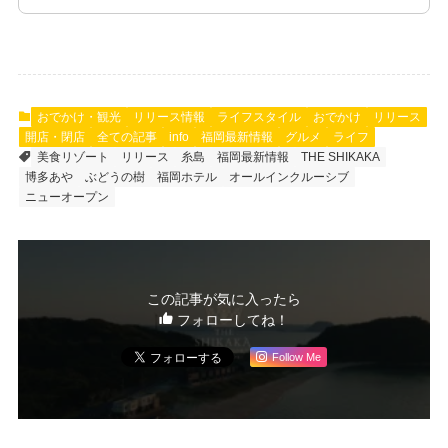
おでかけ・観光
リリース情報
ライフスタイル
おでかけ
リリース
開店・閉店
全ての記事
info
福岡最新情報
グルメ
ライフ
美食リゾート
リリース
糸島
福岡最新情報
THE SHIKAKA
博多あや
ぶどうの樹
福岡ホテル
オールインクルーシブ
ニューオープン
この記事が気に入ったら
フォローしてね！
Follow Me