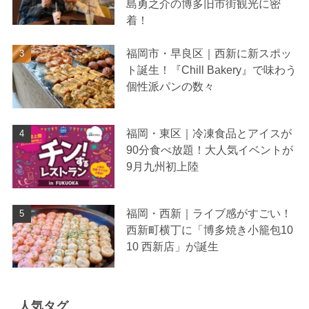
島勇之介の博多旧市街観光に密
着！
福岡市・早良区｜西新に新スポッ
ト誕生！『Chill Bakery』で味わう
個性派パンの数々
福岡・東区｜冷凍食品とアイスが
90分食べ放題！大人気イベントが
9月九州初上陸
福岡・西新｜ライブ感がすごい！
西新町横丁に「博多焼き小籠包10
10 西新店」が誕生
人気タグ