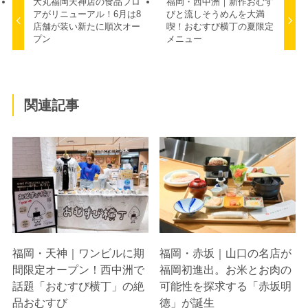
大丸福岡天神店の食品フロ
福岡・西中洲｜新作おむす
アがリニューアル！6月は8
びと流しそうめんを大満
店舗が装い新たに順次オー
喫！おむすび横丁の夏限定
プン
メニュー
関連記事
福岡・天神｜ワンビルに期
福岡・赤坂｜山口の名店が
間限定オープン！西中洲で
福岡初進出。お米とお肉の
話題「おむすび横丁」の絶
可能性を探求する「赤坂明
品おむすび
徳」が誕生