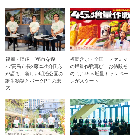
福岡・博多｜“都市を森
福岡含む・全国｜ファミマ
へ“高島市長×藤本壮介氏ら
の増量作戦再び！お値段そ
が語る、新しい明治公園の
のまま45％増量キャンペー
誕生秘話とパークPFIの未
ンがスタート
来