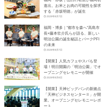
進出。お米とお肉の可能性を探求
する「赤坂明徳」が誕生
2026年8月7日
福岡・博多｜“都市を森へ“高島市
長×藤本壮介氏らが語る、新しい
明治公園の誕生秘話とパークPFI
の未来
2026年8月7日
【開業】人気カフェやスパも登
場！明日開園の「明治公園」でオ
ープニングセレモニーが開催
2026年8月6日
【開業】天神ビッグバンの新拠点
「天神ビジネスセンターⅡ」が開
業。オープニングセレモニーレポ
ート