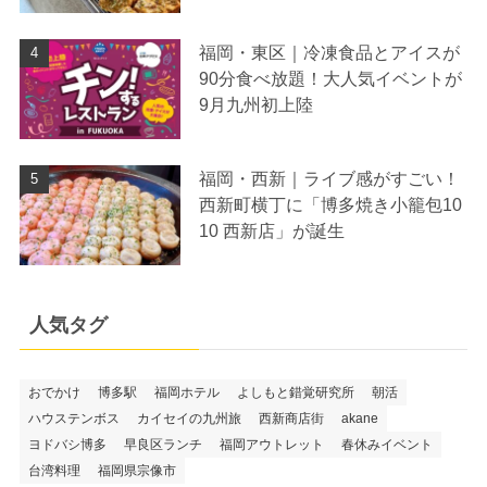
福岡・東区｜冷凍食品とアイスが
90分食べ放題！大人気イベントが
9月九州初上陸
福岡・西新｜ライブ感がすごい！
西新町横丁に「博多焼き小籠包10
10 西新店」が誕生
人気タグ
おでかけ
博多駅
福岡ホテル
よしもと錯覚研究所
朝活
ハウステンボス
カイセイの九州旅
西新商店街
akane
ヨドバシ博多
早良区ランチ
福岡アウトレット
春休みイベント
台湾料理
福岡県宗像市