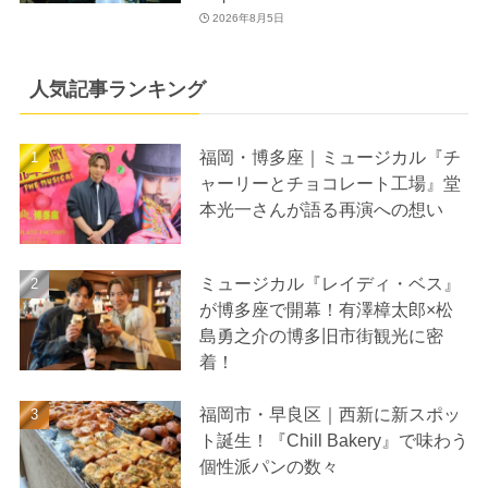
2026年8月5日
人気記事ランキング
福岡・博多座｜ミュージカル『チ
ャーリーとチョコレート工場』堂
本光一さんが語る再演への想い
ミュージカル『レイディ・ベス』
が博多座で開幕！有澤樟太郎×松
島勇之介の博多旧市街観光に密
着！
福岡市・早良区｜西新に新スポッ
ト誕生！『Chill Bakery』で味わう
個性派パンの数々