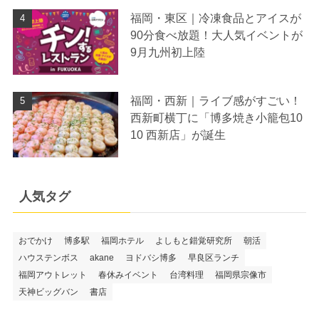
福岡・東区｜冷凍食品とアイスが
90分食べ放題！大人気イベントが
9月九州初上陸
福岡・西新｜ライブ感がすごい！
西新町横丁に「博多焼き小籠包10
10 西新店」が誕生
人気タグ
おでかけ
博多駅
福岡ホテル
よしもと錯覚研究所
朝活
ハウステンボス
akane
ヨドバシ博多
早良区ランチ
福岡アウトレット
春休みイベント
台湾料理
福岡県宗像市
天神ビッグバン
書店