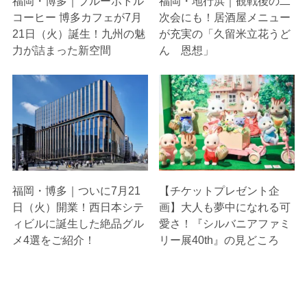
福岡・博多｜ブルーボトル
福岡・地行浜｜観戦後の二
コーヒー 博多カフェが7月
次会にも！居酒屋メニュー
21日（火）誕生！九州の魅
が充実の「久留米立花うど
力が詰まった新空間
ん 恩想」
福岡・博多｜ついに7月21
【チケットプレゼント企
日（火）開業！西日本シテ
画】大人も夢中になれる可
ィビルに誕生した絶品グル
愛さ！『シルバニアファミ
メ4選をご紹介！
リー展40th』の見どころ