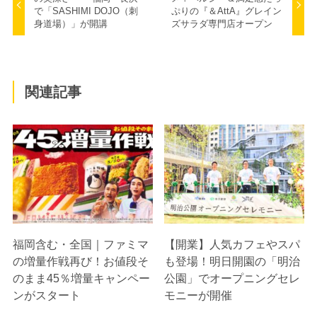
で「SASHIMI DOJO（刺
ぷりの『＆AttA』グレイン
身道場）」が開講
ズサラダ専門店オープン
関連記事
福岡含む・全国｜ファミマ
【開業】人気カフェやスパ
の増量作戦再び！お値段そ
も登場！明日開園の「明治
のまま45％増量キャンペー
公園」でオープニングセレ
ンがスタート
モニーが開催