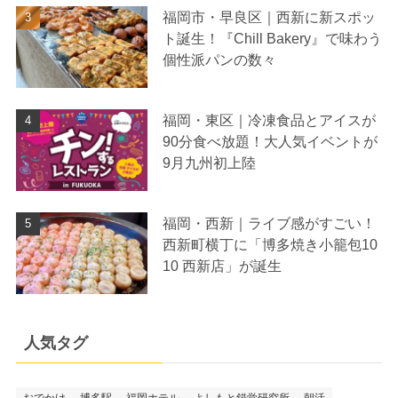
福岡市・早良区｜西新に新スポッ
ト誕生！『Chill Bakery』で味わう
個性派パンの数々
福岡・東区｜冷凍食品とアイスが
90分食べ放題！大人気イベントが
9月九州初上陸
福岡・西新｜ライブ感がすごい！
西新町横丁に「博多焼き小籠包10
10 西新店」が誕生
人気タグ
おでかけ
博多駅
福岡ホテル
よしもと錯覚研究所
朝活