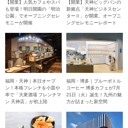
【開業】人気カフェやスパ
【開業】天神ビッグバンの
も登場！明日開園の「明治
新拠点「天神ビジネスセン
公園」でオープニングセレ
ターⅡ」が開業。オープニ
モニーが開催
ングセレモニーレポート
福岡・天神｜本日オープ
福岡・博多｜ブルーボトル
ン！本格フレンチを小皿や
コーヒー 博多カフェが7月
串で「大衆酒場 フレンチマ
21日（火）誕生！九州の魅
ン 天神店」が初上陸
力が詰まった新空間