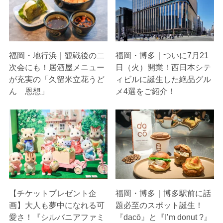
福岡・地行浜｜観戦後の二
福岡・博多｜ついに7月21
次会にも！居酒屋メニュー
日（火）開業！西日本シテ
が充実の「久留米立花うど
ィビルに誕生した絶品グル
ん 恩想」
メ4選をご紹介！
【チケットプレゼント企
福岡・博多｜博多駅前に話
画】大人も夢中になれる可
題必至のスポット誕生！
愛さ！『シルバニアファミ
『dacō』と『I’m donut ?』