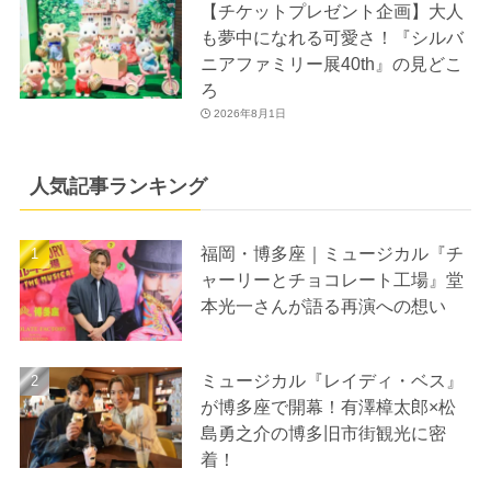
【チケットプレゼント企画】大人
も夢中になれる可愛さ！『シルバ
ニアファミリー展40th』の見どこ
ろ
2026年8月1日
人気記事ランキング
福岡・博多座｜ミュージカル『チ
ャーリーとチョコレート工場』堂
本光一さんが語る再演への想い
ミュージカル『レイディ・ベス』
が博多座で開幕！有澤樟太郎×松
島勇之介の博多旧市街観光に密
着！