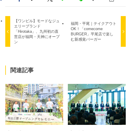
【ワンビル】モードなジュ
福岡・平尾｜テイクアウト
エリーブランド
OK！「comecome
「Hirotaka」、九州初の直
BURGER」平尾店で楽し
営店が福岡・天神にオープ
む新感覚バーガー
ン
関連記事