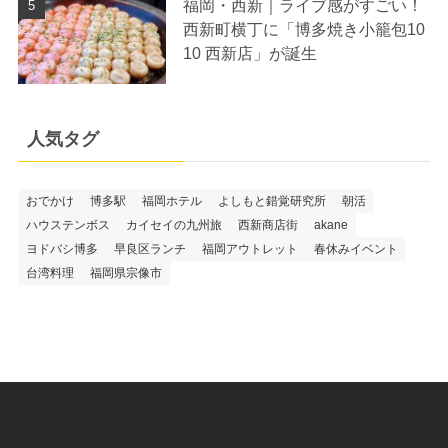
福岡・西新｜ライブ感がすごい！
西新町横丁に「博多焼き小籠包10
10 西新店」が誕生
人気タグ
おでかけ
博多駅
福岡ホテル
よしもと錯覚研究所
朝活
ハウステンボス
カイセイの九州旅
西新商店街
akane
ヨドバシ博多
早良区ランチ
福岡アウトレット
春休みイベント
台湾料理
福岡県宗像市