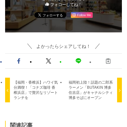
フォローしてね！
Follow Me
よかったらシェアしてね！
【福岡・香椎浜】ハワイ気
福岡初上陸！話題の二郎系
分満喫！「コナズ珈琲 香
ラーメン「BUTAKIN 博多
椎浜店」で贅沢なリゾート
住吉店」がキャナルシティ
ランチを
博多そばにオープン
関連記事