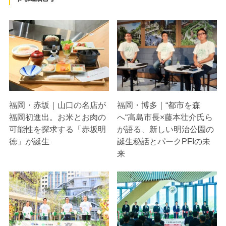
福岡・赤坂｜山口の名店が
福岡・博多｜“都市を森
福岡初進出。お米とお肉の
へ“高島市長×藤本壮介氏ら
可能性を探求する「赤坂明
が語る、新しい明治公園の
徳」が誕生
誕生秘話とパークPFIの未
来