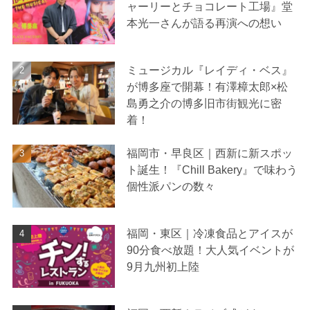
ャーリーとチョコレート工場』堂
本光一さんが語る再演への想い
ミュージカル『レイディ・ベス』
が博多座で開幕！有澤樟太郎×松
島勇之介の博多旧市街観光に密
着！
福岡市・早良区｜西新に新スポッ
ト誕生！『Chill Bakery』で味わう
個性派パンの数々
福岡・東区｜冷凍食品とアイスが
90分食べ放題！大人気イベントが
9月九州初上陸