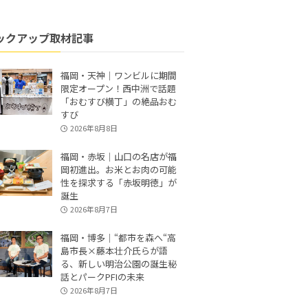
ックアップ取材記事
福岡・天神｜ワンビルに期間
限定オープン！西中洲で話題
「おむすび横丁」の絶品おむ
すび
2026年8月8日
福岡・赤坂｜山口の名店が福
岡初進出。お米とお肉の可能
性を探求する「赤坂明徳」が
誕生
2026年8月7日
福岡・博多｜“都市を森へ“高
島市長×藤本壮介氏らが語
る、新しい明治公園の誕生秘
話とパークPFIの未来
2026年8月7日