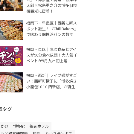
太郎×松島勇之介の博多旧市
街観光に密着！
福岡市・早良区｜西新に新ス
ポット誕生！『Chill Bakery』
で味わう個性派パンの数々
福岡・東区｜冷凍食品とアイ
スが90分食べ放題！大人気イ
ベントが9月九州初上陸
福岡・西新｜ライブ感がすご
い！西新町横丁に「博多焼き
小籠包10 10 西新店」が誕生
気タグ
でかけ
博多駅
福岡ホテル
しもと錯覚研究所
朝活
ハウステンボス