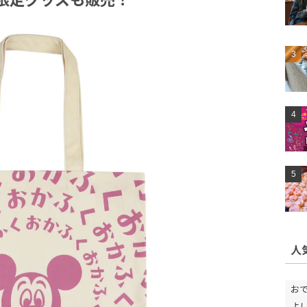
人
お
よ