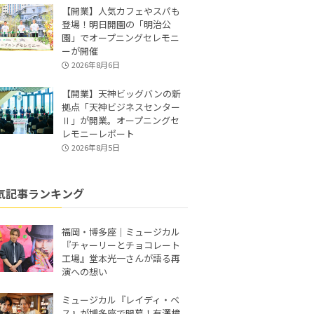
【開業】人気カフェやスパも
登場！明日開園の「明治公
園」でオープニングセレモニ
ーが開催
2026年8月6日
【開業】天神ビッグバンの新
拠点「天神ビジネスセンター
Ⅱ」が開業。オープニングセ
レモニーレポート
2026年8月5日
気記事ランキング
福岡・博多座｜ミュージカル
『チャーリーとチョコレート
工場』堂本光一さんが語る再
演への想い
ミュージカル『レイディ・ベ
ス』が博多座で開幕！有澤樟