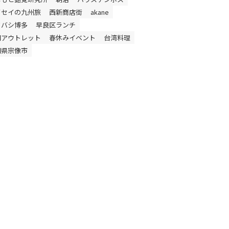
イセイの九州旅
西新商店街
akane
ドバシ博多
早良区ランチ
岡アウトレット
春休みイベント
台湾料理
岡県宗像市