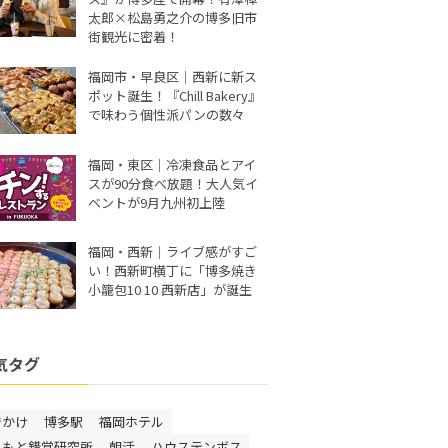
太郎×松島勇之介の博多旧市
街観光に密着！
福岡市・早良区｜西新に新ス
ポット誕生！『Chill Bakery』
で味わう個性派パンの数々
福岡・東区｜冷凍食品とアイ
スが90分食べ放題！大人気イ
ベントが9月九州初上陸
福岡・西新｜ライブ感がすご
い！西新町横丁に「博多焼き
小籠包10 10 西新店」が誕生
気タグ
でかけ
博多駅
福岡ホテル
しもと錯覚研究所
朝活
ハウステンボス