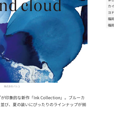
カ
ヨ
福
福
株式会社パルコ
象的な新作「Ink Collection」。ブルーカ
も並び、夏の装いにぴったりのラインナップが揃