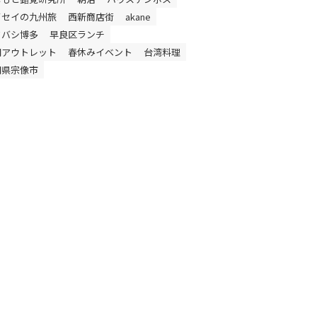
イセイの九州旅
西新商店街
akane
ドバシ博多
早良区ランチ
岡アウトレット
春休みイベント
台湾料理
岡県宗像市