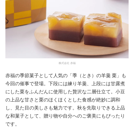
株式会社 赤福
赤福の季節菓子として人気の「季（とき）の羊羹 栗」も
今回の催事で登場。下段には練り羊羹、上段には甘露煮
にした栗をふんだんに使用した贅沢な二層仕立て。小豆
の上品な甘さと栗のほくほくとした食感が絶妙に調和
し、見た目の美しさも魅力です。秋を先取りできる上品
な和菓子として、贈り物や自分へのご褒美にもぴったり
です。