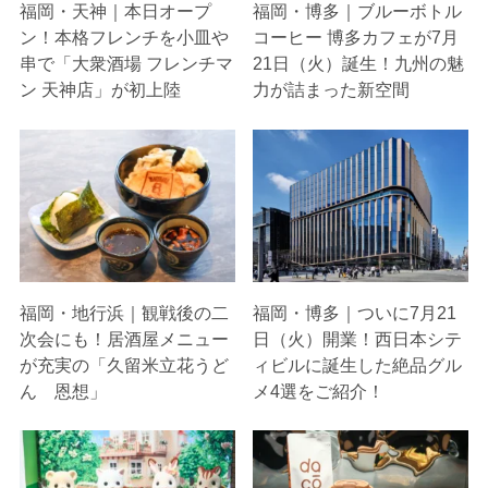
福岡・天神｜本日オープ
福岡・博多｜ブルーボトル
ン！本格フレンチを小皿や
コーヒー 博多カフェが7月
串で「大衆酒場 フレンチマ
21日（火）誕生！九州の魅
ン 天神店」が初上陸
力が詰まった新空間
福岡・地行浜｜観戦後の二
福岡・博多｜ついに7月21
次会にも！居酒屋メニュー
日（火）開業！西日本シテ
が充実の「久留米立花うど
ィビルに誕生した絶品グル
ん 恩想」
メ4選をご紹介！