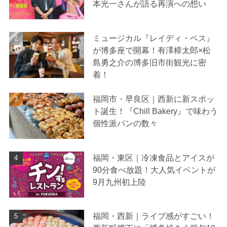
本光一さんが語る再演への想い
ミュージカル『レイディ・ベス』
が博多座で開幕！有澤樟太郎×松
島勇之介の博多旧市街観光に密
着！
福岡市・早良区｜西新に新スポッ
ト誕生！『Chill Bakery』で味わう
個性派パンの数々
福岡・東区｜冷凍食品とアイスが
90分食べ放題！大人気イベントが
9月九州初上陸
福岡・西新｜ライブ感がすごい！