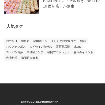
西新町横丁に「博多焼き小籠包10
10 西新店」が誕生
人気タグ
おでかけ
博多駅
福岡ホテル
よしもと錯覚研究所
朝活
ハウステンボス
カイセイの九州旅
西新商店街
akane
ヨドバシ博多
早良区ランチ
福岡アウトレット
春休みイベント
台湾料理
福岡県宗像市