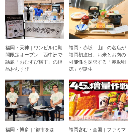
福岡・天神｜ワンビルに期
福岡・赤坂｜山口の名店が
間限定オープン！西中洲で
福岡初進出。お米とお肉の
話題「おむすび横丁」の絶
可能性を探求する「赤坂明
品おむすび
徳」が誕生
福岡・博多｜“都市を森
福岡含む・全国｜ファミマ