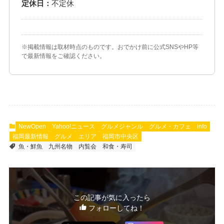
定休日：
不定休
※掲載情報は取材時点のものです。おでかけ前に公式SNSやHP等
で最新情報をご確認ください。
NewOpen
Yahoo!ニュース
グルメジャンル
グルメ・カフェ
info
福岡最新情報
グルメ
エリア
福岡市中央区
魚・鮮魚
九州名物
内覧会
和食・寿司
この記事が気に入ったら
フォローしてね！