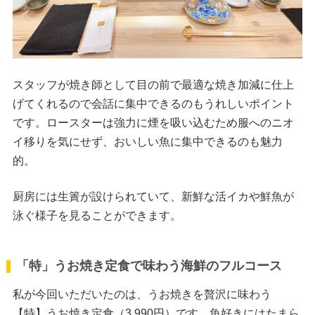
スタッフが焼き師として目の前で最適な焼き加減に仕上
げてくれるので会話に集中できるのもうれしいポイント
です。ロースターは強力に煙を吸い込むため服へのニオ
イ移りを気にせず、おいしい魚に集中できるのも魅力
的。
厨房には生簀が設けられていて、新鮮な活イカや鮮魚が
泳ぐ様子を見ることができます。
「特」うお焼き定食で味わう海鮮のフルコース
私が今回いただいたのは、うお焼きを贅沢に味わう
【特】うお焼き定食（3,990円）です。魚好きにはたまら