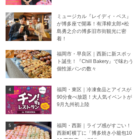
ミュージカル『レイディ・ベス』
が博多座で開幕！有澤樟太郎×松
島勇之介の博多旧市街観光に密
着！
福岡市・早良区｜西新に新スポッ
ト誕生！『Chill Bakery』で味わう
個性派パンの数々
福岡・東区｜冷凍食品とアイスが
90分食べ放題！大人気イベントが
9月九州初上陸
福岡・西新｜ライブ感がすごい！
西新町横丁に「博多焼き小籠包10