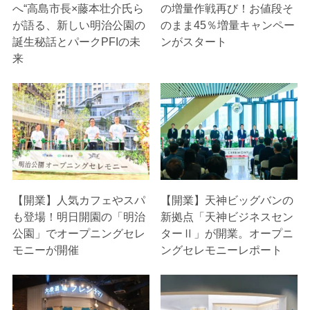
へ“高島市長×藤本壮介氏ら
の増量作戦再び！お値段そ
が語る、新しい明治公園の
のまま45％増量キャンペー
誕生秘話とパークPFIの未
ンがスタート
来
【開業】人気カフェやスパ
【開業】天神ビッグバンの
も登場！明日開園の「明治
新拠点「天神ビジネスセン
公園」でオープニングセレ
ターⅡ」が開業。オープニ
モニーが開催
ングセレモニーレポート