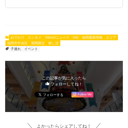
おでかけ
エンタメ
Yahoo!ニュース
info
福岡最新情報
エリア
福岡市中央区
期間限定
推し活
子連れ
イベント
この記事が気に入ったら
フォローしてね！
Follow Me
よかったらシェアしてね！