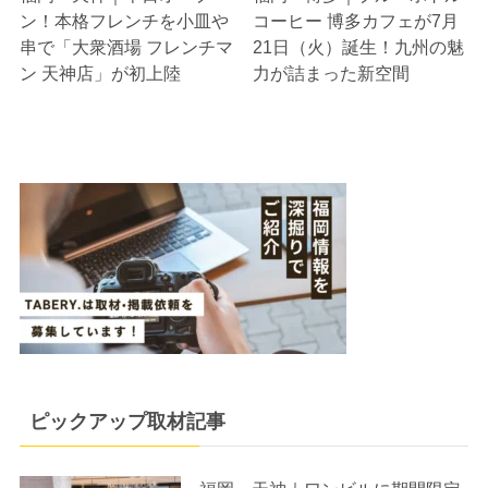
ン！本格フレンチを小皿や
コーヒー 博多カフェが7月
串で「大衆酒場 フレンチマ
21日（火）誕生！九州の魅
ン 天神店」が初上陸
力が詰まった新空間
ピックアップ取材記事