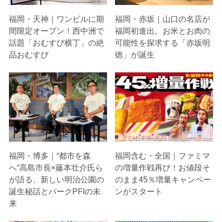
福岡・天神｜ワンビルに期
福岡・赤坂｜山口の名店が
間限定オープン！西中洲で
福岡初進出。お米とお肉の
話題「おむすび横丁」の絶
可能性を探求する「赤坂明
品おむすび
徳」が誕生
福岡・博多｜“都市を森
福岡含む・全国｜ファミマ
へ“高島市長×藤本壮介氏ら
の増量作戦再び！お値段そ
が語る、新しい明治公園の
のまま45％増量キャンペー
誕生秘話とパークPFIの未
ンがスタート
来