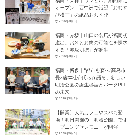
福岡・天神｜ワンビルに期間限定
オープン！西中洲で話題「おむす
び横丁」の絶品おむすび
2026年8月8日
福岡・赤坂｜山口の名店が福岡初
進出。お米とお肉の可能性を探求
する「赤坂明徳」が誕生
2026年8月7日
福岡・博多｜“都市を森へ“高島市
長×藤本壮介氏らが語る、新しい
明治公園の誕生秘話とパークPFI
の未来
2026年8月7日
【開業】人気カフェやスパも登
場！明日開園の「明治公園」でオ
ープニングセレモニーが開催
2026年8月6日