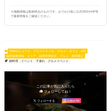
※掲載情報は取材時点のものです。おでかけ前に公式SNSやHP等
で最新情報をご確認ください。
Yahoo!ニュース
グルメジャンル
グルメ・カフェ
info
福岡最新情報
エリア
福岡市博多区
グルメ
期間限定
鍋料理
イベント
子連れ
グルメイベント
この記事が気に入ったら
フォローしてね！
Follow Me