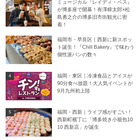
ミュージカル『レイディ・ベス』
が博多座で開幕！有澤樟太郎×松
島勇之介の博多旧市街観光に密
着！
福岡市・早良区｜西新に新スポッ
ト誕生！『Chill Bakery』で味わう
個性派パンの数々
福岡・東区｜冷凍食品とアイスが
90分食べ放題！大人気イベントが
9月九州初上陸
福岡・西新｜ライブ感がすごい！
西新町横丁に「博多焼き小籠包10
10 西新店」が誕生