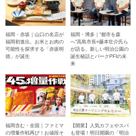
福岡・赤坂｜山口の名店が
福岡・博多｜“都市を森
福岡初進出。お米とお肉の
へ“高島市長×藤本壮介氏ら
可能性を探求する「赤坂明
が語る、新しい明治公園の
徳」が誕生
誕生秘話とパークPFIの未
来
福岡含む・全国｜ファミマ
【開業】人気カフェやスパ
の増量作戦再び！お値段そ
も登場！明日開園の「明治