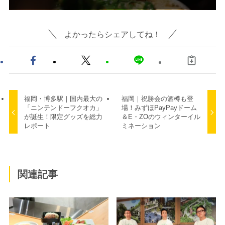
よかったらシェアしてね！
福岡・博多駅｜国内最大の
福岡｜祝勝会の酒樽も登
「ニンテンドーフクオカ」
場！みずほPayPayドーム
が誕生！限定グッズを総力
＆E・ZOのウィンターイル
レポート
ミネーション
関連記事