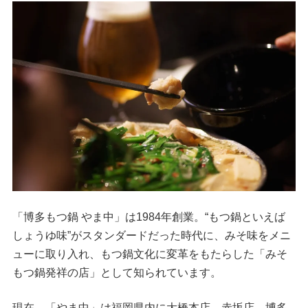
「博多もつ鍋 やま中」は1984年創業。“もつ鍋といえば
しょうゆ味”がスタンダードだった時代に、みそ味をメニ
ューに取り入れ、もつ鍋文化に変革をもたらした「みそ
もつ鍋発祥の店」として知られています。
現在、「やま中」は福岡県内に大橋本店、赤坂店、博多