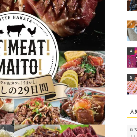
人
お
よ