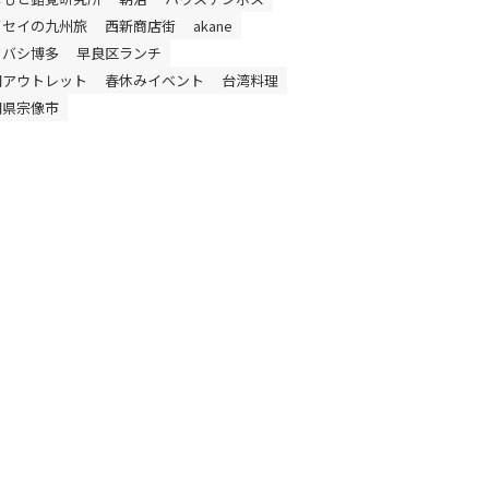
イセイの九州旅
西新商店街
akane
ドバシ博多
早良区ランチ
岡アウトレット
春休みイベント
台湾料理
岡県宗像市