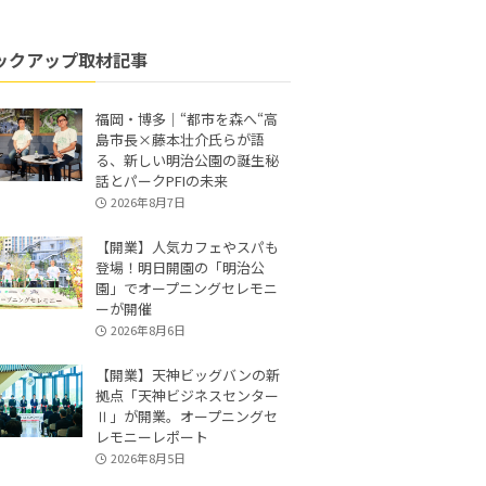
ックアップ取材記事
福岡・博多｜“都市を森へ“高
島市長×藤本壮介氏らが語
る、新しい明治公園の誕生秘
話とパークPFIの未来
2026年8月7日
【開業】人気カフェやスパも
登場！明日開園の「明治公
園」でオープニングセレモニ
ーが開催
2026年8月6日
【開業】天神ビッグバンの新
拠点「天神ビジネスセンター
Ⅱ」が開業。オープニングセ
レモニーレポート
2026年8月5日