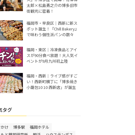
太郎×松島勇之介の博多旧市
街観光に密着！
福岡市・早良区｜西新に新ス
ポット誕生！『Chill Bakery』
で味わう個性派パンの数々
福岡・東区｜冷凍食品とアイ
スが90分食べ放題！大人気イ
ベントが9月九州初上陸
福岡・西新｜ライブ感がすご
い！西新町横丁に「博多焼き
小籠包10 10 西新店」が誕生
気タグ
でかけ
博多駅
福岡ホテル
しもと錯覚研究所
朝活
ハウステンボス