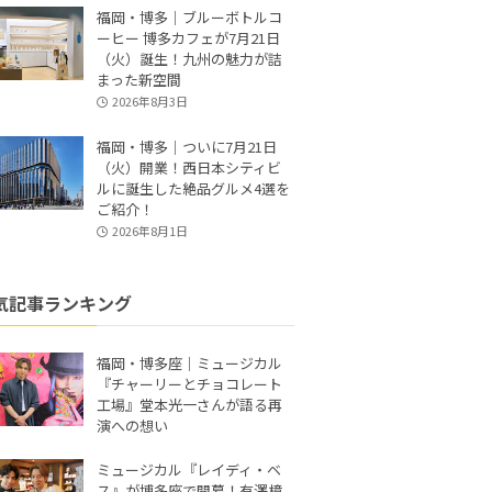
福岡・博多｜ブルーボトルコ
ーヒー 博多カフェが7月21日
（火）誕生！九州の魅力が詰
まった新空間
2026年8月3日
福岡・博多｜ついに7月21日
（火）開業！西日本シティビ
ルに誕生した絶品グルメ4選を
ご紹介！
2026年8月1日
気記事ランキング
福岡・博多座｜ミュージカル
『チャーリーとチョコレート
工場』堂本光一さんが語る再
演への想い
ミュージカル『レイディ・ベ
ス』が博多座で開幕！有澤樟