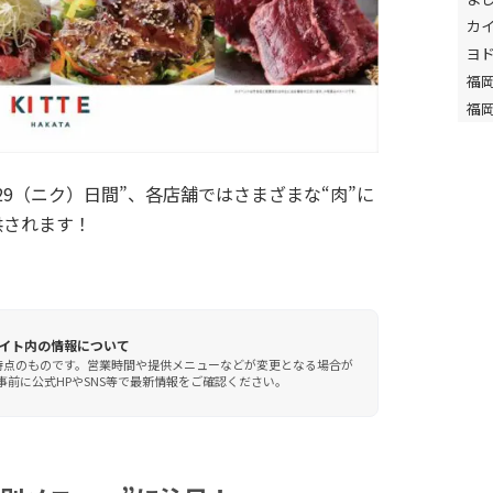
カ
ヨ
福
福
の“29（ニク）日間”、各店舗ではさまざまな“肉”に
供されます！
イト内の情報について
時点のものです。営業時間や提供メニューなどが変更となる場合が
前に公式HPやSNS等で最新情報をご確認ください。