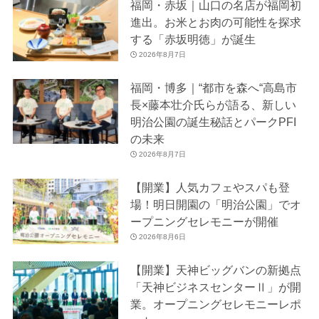
福岡・赤坂｜山口の名店が福岡初
進出。お米とお肉の可能性を探求
する「赤坂明徳」が誕生
2026年8月7日
福岡・博多｜“都市を森へ“高島市
長×藤本壮介氏らが語る、新しい
明治公園の誕生秘話とパークPFI
の未来
2026年8月7日
【開業】人気カフェやスパも登
場！明日開園の「明治公園」でオ
ープニングセレモニーが開催
2026年8月6日
【開業】天神ビッグバンの新拠点
「天神ビジネスセンターⅡ」が開
業。オープニングセレモニーレポ