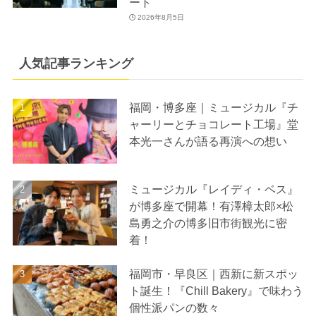
ート
2026年8月5日
人気記事ランキング
福岡・博多座｜ミュージカル『チ
ャーリーとチョコレート工場』堂
本光一さんが語る再演への想い
ミュージカル『レイディ・ベス』
が博多座で開幕！有澤樟太郎×松
島勇之介の博多旧市街観光に密
着！
福岡市・早良区｜西新に新スポッ
ト誕生！『Chill Bakery』で味わう
個性派パンの数々