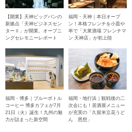
【開業】天神ビッグバンの
福岡・天神｜本日オープ
新拠点「天神ビジネスセン
ン！本格フレンチを小皿や
ターⅡ」が開業。オープニ
串で「大衆酒場 フレンチマ
ングセレモニーレポート
ン 天神店」が初上陸
福岡・博多｜ブルーボトル
福岡・地行浜｜観戦後の二
コーヒー 博多カフェが7月
次会にも！居酒屋メニュー
21日（火）誕生！九州の魅
が充実の「久留米立花うど
力が詰まった新空間
ん 恩想」