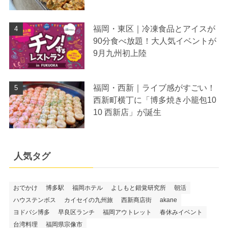
福岡・東区｜冷凍食品とアイスが
90分食べ放題！大人気イベントが
9月九州初上陸
福岡・西新｜ライブ感がすごい！
西新町横丁に「博多焼き小籠包10
10 西新店」が誕生
人気タグ
おでかけ
博多駅
福岡ホテル
よしもと錯覚研究所
朝活
ハウステンボス
カイセイの九州旅
西新商店街
akane
ヨドバシ博多
早良区ランチ
福岡アウトレット
春休みイベント
台湾料理
福岡県宗像市