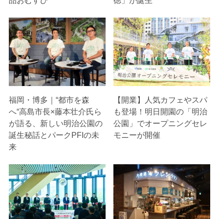
福岡・博多｜“都市を森
【開業】人気カフェやスパ
へ“高島市長×藤本壮介氏ら
も登場！明日開園の「明治
が語る、新しい明治公園の
公園」でオープニングセレ
誕生秘話とパークPFIの未
モニーが開催
来