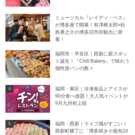
ミュージカル『レイディ・ベス』
が博多座で開幕！有澤樟太郎×松
島勇之介の博多旧市街観光に密
着！
福岡市・早良区｜西新に新スポッ
ト誕生！『Chill Bakery』で味わう
個性派パンの数々
福岡・東区｜冷凍食品とアイスが
90分食べ放題！大人気イベントが
9月九州初上陸
福岡・西新｜ライブ感がすごい！
西新町横丁に「博多焼き小籠包10