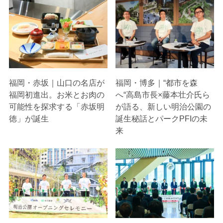
福岡・赤坂｜山口の名店が
福岡・博多｜“都市を森
福岡初進出。お米とお肉の
へ“高島市長×藤本壮介氏ら
可能性を探求する「赤坂明
が語る、新しい明治公園の
徳」が誕生
誕生秘話とパークPFIの未
来