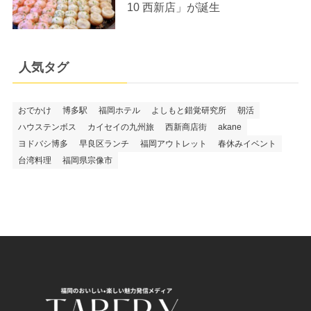
10 西新店」が誕生
人気タグ
おでかけ
博多駅
福岡ホテル
よしもと錯覚研究所
朝活
ハウステンボス
カイセイの九州旅
西新商店街
akane
ヨドバシ博多
早良区ランチ
福岡アウトレット
春休みイベント
台湾料理
福岡県宗像市