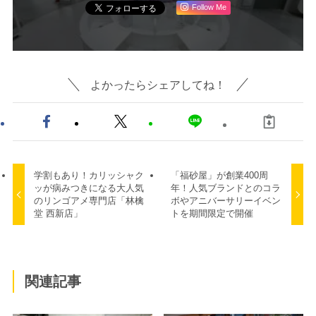
Follow Me
よかったらシェアしてね！
学割もあり！カリッシャク
「福砂屋」が創業400周
ッが病みつきになる大人気
年！人気ブランドとのコラ
のリンゴアメ専門店「林檎
ボやアニバーサリーイベン
堂 西新店」
トを期間限定で開催
関連記事