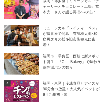
福岡・博多座｜ミュージカル『チ
ャーリーとチョコレート工場』堂
本光一さんが語る再演への想い
ミュージカル『レイディ・ベス』
が博多座で開幕！有澤樟太郎×松
島勇之介の博多旧市街観光に密
着！
福岡市・早良区｜西新に新スポッ
ト誕生！『Chill Bakery』で味わう
個性派パンの数々
福岡・東区｜冷凍食品とアイスが
90分食べ放題！大人気イベントが
9月九州初上陸