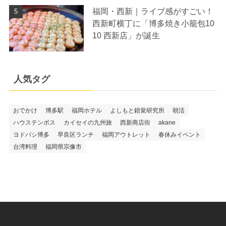
福岡・西新｜ライブ感がすごい！
西新町横丁に「博多焼き小籠包10
10 西新店」が誕生
人気タグ
おでかけ
博多駅
福岡ホテル
よしもと錯覚研究所
朝活
ハウステンボス
カイセイの九州旅
西新商店街
akane
ヨドバシ博多
早良区ランチ
福岡アウトレット
春休みイベント
台湾料理
福岡県宗像市