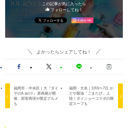
この記事が気に入ったら
フォローしてね！
Follow Me
よかったらシェアしてね！
福岡市・中央区｜大『ダイ
福岡・大名｜3月6〜7日 か
ヤのA actⅡ』原画展が開
どや製油「ごまたび」上
催、部室再現や限定グルメ
陸！ダイショーコラボの限
も
定スープも