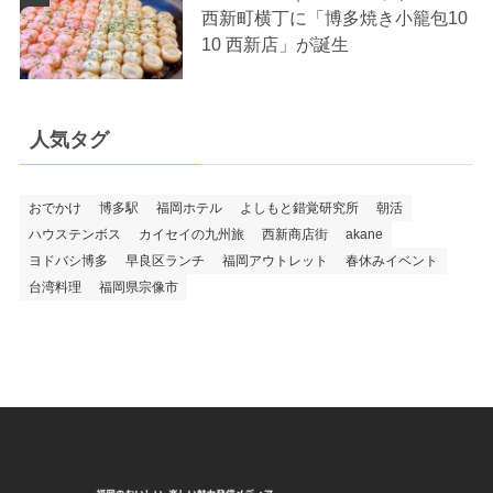
西新町横丁に「博多焼き小籠包10
10 西新店」が誕生
人気タグ
おでかけ
博多駅
福岡ホテル
よしもと錯覚研究所
朝活
ハウステンボス
カイセイの九州旅
西新商店街
akane
ヨドバシ博多
早良区ランチ
福岡アウトレット
春休みイベント
台湾料理
福岡県宗像市