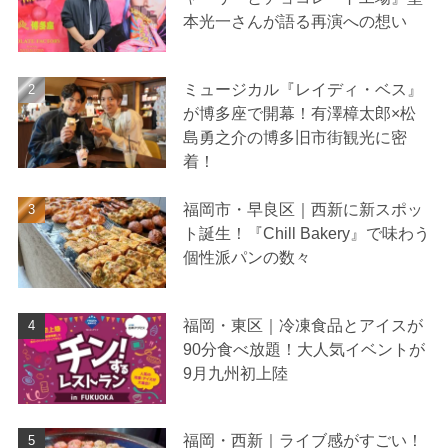
本光一さんが語る再演への想い
ミュージカル『レイディ・ベス』
が博多座で開幕！有澤樟太郎×松
島勇之介の博多旧市街観光に密
着！
福岡市・早良区｜西新に新スポッ
ト誕生！『Chill Bakery』で味わう
個性派パンの数々
福岡・東区｜冷凍食品とアイスが
90分食べ放題！大人気イベントが
9月九州初上陸
福岡・西新｜ライブ感がすごい！