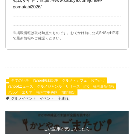
公式サイト：
https://www.kadoya.com/junsei-
gomatabi2026/
※掲載情報は取材時点のものです。おでかけ前に公式SNSやHP等
で最新情報をご確認ください。
全ての記事
Yahoo!掲載記事
グルメ・カフェ
おでかけ
Yahoo!ニュース
グルメジャンル
リリース
info
福岡最新情報
グルメ
エリア
福岡市中央区
期間限定
グルメイベント
イベント
子連れ
この記事が気に入ったら