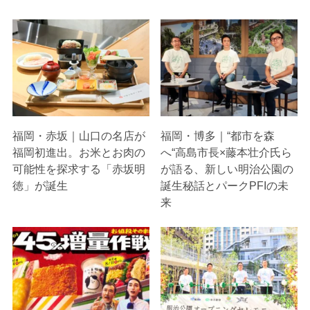
福岡・赤坂｜山口の名店が
福岡・博多｜“都市を森
福岡初進出。お米とお肉の
へ“高島市長×藤本壮介氏ら
可能性を探求する「赤坂明
が語る、新しい明治公園の
徳」が誕生
誕生秘話とパークPFIの未
来