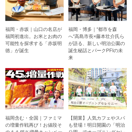
福岡・赤坂｜山口の名店が
福岡・博多｜“都市を森
福岡初進出。お米とお肉の
へ“高島市長×藤本壮介氏ら
可能性を探求する「赤坂明
が語る、新しい明治公園の
徳」が誕生
誕生秘話とパークPFIの未
来
福岡含む・全国｜ファミマ
【開業】人気カフェやスパ
の増量作戦再び！お値段そ
も登場！明日開園の「明治
のまま45％増量キャンペー
公園」でオープニングセレ