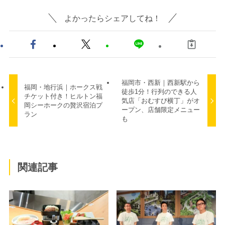
よかったらシェアしてね！
福岡市・西新｜西新駅から
福岡・地行浜｜ホークス戦
徒歩1分！行列のできる人
チケット付き！ヒルトン福
気店「おむすび横丁」がオ
岡シーホークの贅沢宿泊プ
ープン、店舗限定メニュー
ラン
も
関連記事