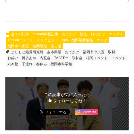
全ての記事
Yahoo!掲載記事
おでかけ・観光
おでかけ
エンタメ
Yahoo!ニュース
インタビュー
info
福岡最新情報
エリア
福岡市中央区
期間限定
推し活
よしもと錯覚研究所
吉本興業
おでかけ
福岡市中央区
取材
お笑い
博多あや
内覧会
TABERY
取材会
福岡イベント
イベント
六本松
子連れ
春休み
福岡市科学館
この記事が気に入ったら
フォローしてね！
Follow Me