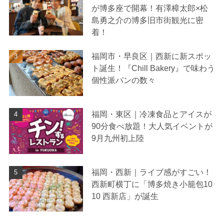
が博多座で開幕！有澤樟太郎×松
島勇之介の博多旧市街観光に密
着！
福岡市・早良区｜西新に新スポッ
ト誕生！『Chill Bakery』で味わう
個性派パンの数々
福岡・東区｜冷凍食品とアイスが
90分食べ放題！大人気イベントが
9月九州初上陸
福岡・西新｜ライブ感がすごい！
西新町横丁に「博多焼き小籠包10
10 西新店」が誕生