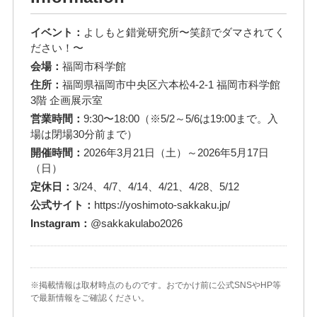
イベント：
よしもと錯覚研究所〜笑顔でダマされてく
ださい！〜
会場：
福岡市科学館
住所：
福岡県福岡市中央区六本松4-2-1 福岡市科学館
3階 企画展示室
営業時間：
9:30〜18:00（※5/2～5/6は19:00まで。入
場は閉場30分前まで）
開催時間：
2026年3月21日（土）～2026年5月17日
（日）
定休日：
3/24、4/7、4/14、4/21、4/28、5/12
公式サイト：
https://yoshimoto-sakkaku.jp/
Instagram：
@sakkakulabo2026
※掲載情報は取材時点のものです。おでかけ前に公式SNSやHP等
で最新情報をご確認ください。