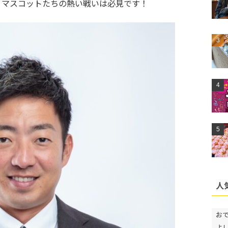
くマスコットたちの熱い戦いは必見です！
人
お
よ