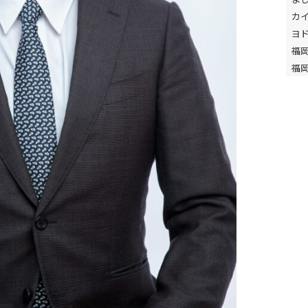
カ
ヨ
福
福