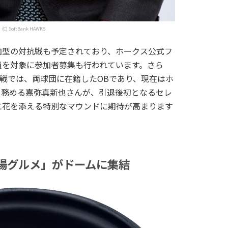
(C) SoftBank HAWKS
加型の対抗戦も予定されており、ホークス公式フ
員を対象に参加者募集も行われています。さら
ト戦では、両球団に在籍したOBであり、現在はホ
を務める嘉弥真新也さんが、引退後初となるセレ
に花を添える特別なマウンドに期待が高まります
場グルメ」がドームに集結