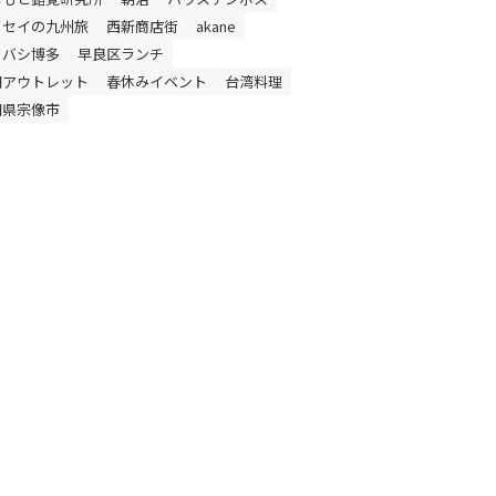
イセイの九州旅
西新商店街
akane
ドバシ博多
早良区ランチ
岡アウトレット
春休みイベント
台湾料理
岡県宗像市