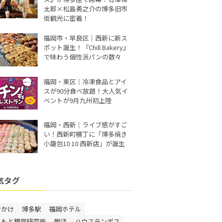
太郎×松島勇之介の博多旧市
街観光に密着！
福岡市・早良区｜西新に新ス
ポット誕生！『Chill Bakery』
で味わう個性派パンの数々
福岡・東区｜冷凍食品とアイ
スが90分食べ放題！大人気イ
ベントが9月九州初上陸
福岡・西新｜ライブ感がすご
い！西新町横丁に「博多焼き
小籠包10 10 西新店」が誕生
気タグ
でかけ
博多駅
福岡ホテル
しもと錯覚研究所
朝活
ハウステンボス