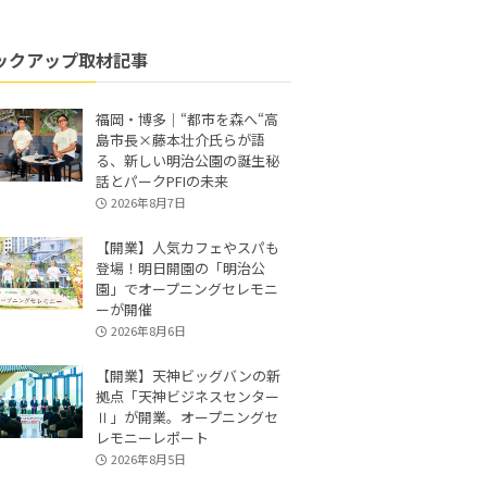
ックアップ取材記事
福岡・博多｜“都市を森へ“高
島市長×藤本壮介氏らが語
る、新しい明治公園の誕生秘
話とパークPFIの未来
2026年8月7日
【開業】人気カフェやスパも
登場！明日開園の「明治公
園」でオープニングセレモニ
ーが開催
2026年8月6日
【開業】天神ビッグバンの新
拠点「天神ビジネスセンター
Ⅱ」が開業。オープニングセ
レモニーレポート
2026年8月5日