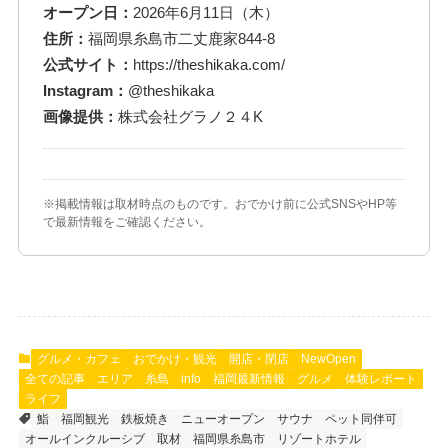
オープン日：
2026年6月11日（木）
住所：
福岡県糸島市二丈鹿家844-8
公式サイト：
https://theshikaka.com/
Instagram：
@theshikaka
画像提供：
株式会社グラノ２４K
※掲載情報は取材時点のものです。おでかけ前に公式SNSやHP等
で最新情報をご確認ください。
グルメ・カフェ
おでかけ・観光
開店・閉店
NewOpen
全ての記事
エリア
糸島
info
福岡最新情報
グルメ
体験レポート
ライフ
鮨
福岡観光
鉄板焼き
ニューオープン
サウナ
ペット同伴可
オールインクルーシブ
取材
福岡県糸島市
リゾートホテル