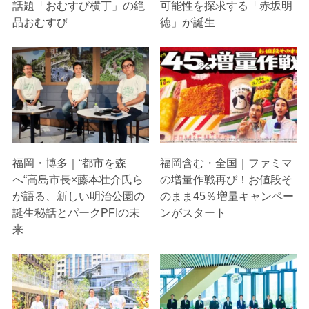
話題「おむすび横丁」の絶
可能性を探求する「赤坂明
品おむすび
徳」が誕生
福岡・博多｜“都市を森
福岡含む・全国｜ファミマ
へ“高島市長×藤本壮介氏ら
の増量作戦再び！お値段そ
が語る、新しい明治公園の
のまま45％増量キャンペー
誕生秘話とパークPFIの未
ンがスタート
来