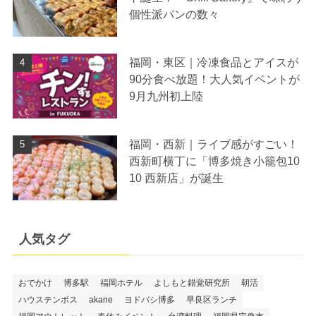
個性派パンの数々
福岡・東区｜冷凍食品とアイスが
90分食べ放題！大人気イベントが
9月九州初上陸
福岡・西新｜ライブ感がすごい！
西新町横丁に「博多焼き小籠包10
10 西新店」が誕生
人気タグ
おでかけ
博多駅
福岡ホテル
よしもと錯覚研究所
朝活
ハウステンボス
akane
ヨドバシ博多
早良区ランチ