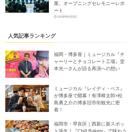
業。オープニングセレモニーレポ
ート
2026年8月5日
人気記事ランキング
福岡・博多座｜ミュージカル『チ
ャーリーとチョコレート工場』堂
本光一さんが語る再演への想い
ミュージカル『レイディ・ベス』
が博多座で開幕！有澤樟太郎×松
島勇之介の博多旧市街観光に密
着！
福岡市・早良区｜西新に新スポッ
ト誕生！『Chill Bakery』で味わう