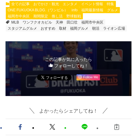
全ての記事
おでかけ・観光
エンタメ
イベント情報
特集
ONE FUKUOKA BLDG.（ワンビル）
info
福岡最新情報
グルメ
福岡市中央区
期間限定
推し活
野球観戦
MLB
ワンフクオカビル
天神
田口壮
福岡市中央区
スタジアムグルメ
おすすめ
取材
福岡グルメ
朝活
ライオン広場
この記事が気に入ったら
フォローしてね！
Follow Me
よかったらシェアしてね！