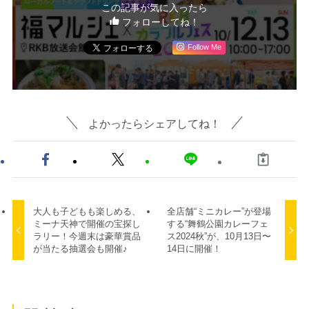
この記事が気に入ったら
フォローしてね！
Follow Me
よかったらシェアしてね！
大人も子どもも楽しめる、
全店舗“ミニカレー”が登場
ミーナ天神で開催の宝探し
する“舞鶴公園カレーフェ
ラリー！今週末は豪華賞品
ス2024秋”が、10月13日〜
が当たる抽選会も開催♪
14日に開催！