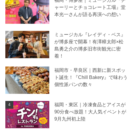
福岡・博多座｜ミュージカル『チ
ャーリーとチョコレート工場』堂
本光一さんが語る再演への想い
ミュージカル『レイディ・ベス』
が博多座で開幕！有澤樟太郎×松
島勇之介の博多旧市街観光に密
着！
福岡市・早良区｜西新に新スポッ
ト誕生！『Chill Bakery』で味わう
個性派パンの数々
福岡・東区｜冷凍食品とアイスが
90分食べ放題！大人気イベントが
9月九州初上陸