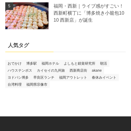
福岡・西新｜ライブ感がすごい！
西新町横丁に「博多焼き小籠包10
10 西新店」が誕生
人気タグ
おでかけ
博多駅
福岡ホテル
よしもと錯覚研究所
朝活
ハウステンボス
カイセイの九州旅
西新商店街
akane
ヨドバシ博多
早良区ランチ
福岡アウトレット
春休みイベント
台湾料理
福岡県宗像市