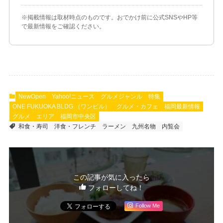
※掲載情報は取材時点のものです。おでかけ前に公式SNSやHP等
で最新情報をご確認ください。
NewOpen
Yahoo!ニュース
グルメジャンル
特集
ONE FUKUOKA BLDG.（ワンビル）
グルメ・カフェ
福岡最新情報
グルメ
エリア
福岡市中央区
和食・寿司
洋食・フレンチ
ラーメン
九州名物
内覧会
この記事が気に入ったら
フォローしてね！
Follow Me