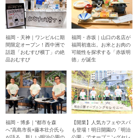
福岡・天神｜ワンビルに期
福岡・赤坂｜山口の名店が
間限定オープン！西中洲で
福岡初進出。お米とお肉の
話題「おむすび横丁」の絶
可能性を探求する「赤坂明
品おむすび
徳」が誕生
福岡・博多｜“都市を森
【開業】人気カフェやスパ
へ“高島市長×藤本壮介氏ら
も登場！明日開園の「明治
が語る、新しい明治公園の
公園」でオープニングセレ