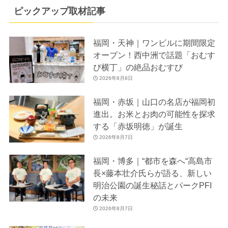
ピックアップ取材記事
福岡・天神｜ワンビルに期間限定
オープン！西中洲で話題「おむす
び横丁」の絶品おむすび
2026年8月8日
福岡・赤坂｜山口の名店が福岡初
進出。お米とお肉の可能性を探求
する「赤坂明徳」が誕生
2026年8月7日
福岡・博多｜“都市を森へ“高島市
長×藤本壮介氏らが語る、新しい
明治公園の誕生秘話とパークPFI
の未来
2026年8月7日