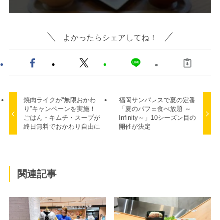
よかったらシェアしてね！
焼肉ライクが“無限おかわ
福岡サンパレスで夏の定番
り”キャンペーンを実施！
「夏のパフェ食べ放題 ～
ごはん・キムチ・スープが
Infinity～」10シーズン目の
終日無料でおかわり自由に
開催が決定
関連記事