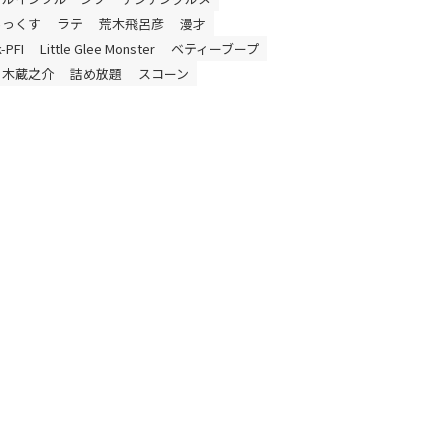
らっくす
ラテ
荒木飛呂彦
漫才
-PFI
Little Glee Monster
ベティーブープ
々木蔵之介
詰め放題
スコーン