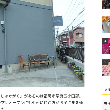
人
おかしはかがく」があるのは福岡市早良区小田部。
のプレオープンにも近所に住む方がお子さまを連
天
した。
オ