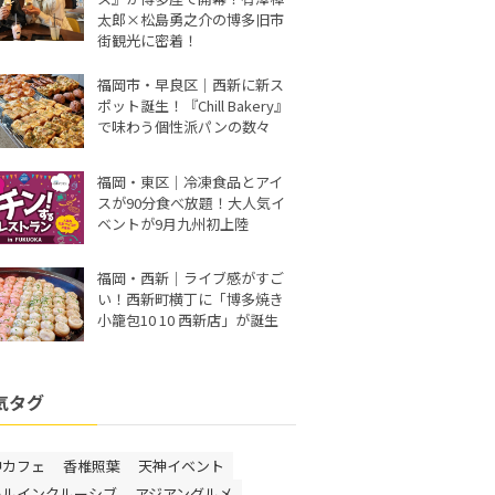
太郎×松島勇之介の博多旧市
街観光に密着！
福岡市・早良区｜西新に新ス
ポット誕生！『Chill Bakery』
で味わう個性派パンの数々
福岡・東区｜冷凍食品とアイ
スが90分食べ放題！大人気イ
ベントが9月九州初上陸
福岡・西新｜ライブ感がすご
い！西新町横丁に「博多焼き
小籠包10 10 西新店」が誕生
気タグ
神カフェ
香椎照葉
天神イベント
ールインクルーシブ
アジアングルメ