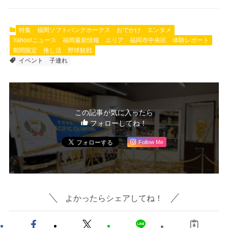
特集
福岡ソフトバンクホークス
おでかけ
エンタメ
Yahoo!ニュース
福岡最新情報
エリア
福岡市中央区
体験レポート
期間限定
推し活
野球観戦
イベント
子連れ
この記事が気に入ったら
フォローしてね！
Follow Me
よかったらシェアしてね！