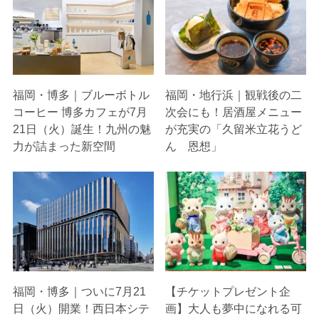
福岡・博多｜ブルーボトル
福岡・地行浜｜観戦後の二
コーヒー 博多カフェが7月
次会にも！居酒屋メニュー
21日（火）誕生！九州の魅
が充実の「久留米立花うど
力が詰まった新空間
ん 恩想」
福岡・博多｜ついに7月21
【チケットプレゼント企
日（火）開業！西日本シテ
画】大人も夢中になれる可