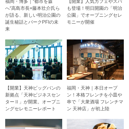
福岡・博多｜“都市を森
【開業】人気カフェやスパ
へ“高島市長×藤本壮介氏ら
も登場！明日開園の「明治
が語る、新しい明治公園の
公園」でオープニングセレ
誕生秘話とパークPFIの未
モニーが開催
来
【開業】天神ビッグバンの
福岡・天神｜本日オープ
新拠点「天神ビジネスセン
ン！本格フレンチを小皿や
ターⅡ」が開業。オープニ
串で「大衆酒場 フレンチマ
ングセレモニーレポート
ン 天神店」が初上陸