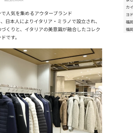
株式会社WEAVA
カ
ンで人気を集めるアウターブランド
ヨ
07年、日本人によりイタリア・ミラノで設立され、
福
のづくりと、イタリアの美意識が融合したコレク
福
ンドです。