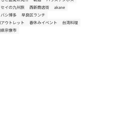
イセイの九州旅
西新商店街
akane
ドバシ博多
早良区ランチ
岡アウトレット
春休みイベント
台湾料理
岡県宗像市