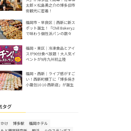
太郎×松島勇之介の博多旧市
街観光に密着！
福岡市・早良区｜西新に新ス
ポット誕生！『Chill Bakery』
で味わう個性派パンの数々
福岡・東区｜冷凍食品とアイ
スが90分食べ放題！大人気イ
ベントが9月九州初上陸
福岡・西新｜ライブ感がすご
い！西新町横丁に「博多焼き
小籠包10 10 西新店」が誕生
気タグ
でかけ
博多駅
福岡ホテル
しもと錯覚研究所
朝活
ハウステンボス