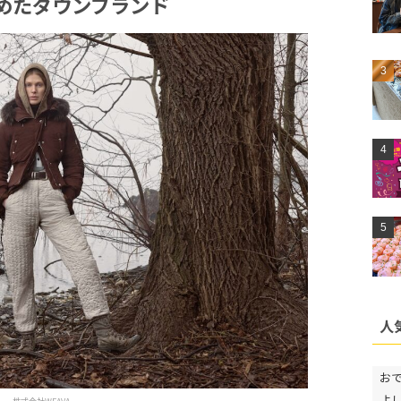
めたダウンブランド
人
お
よ