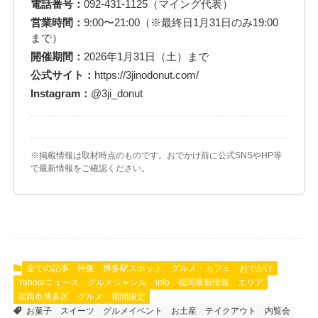
電話番号：
092-431-1125（マイング代表）
営業時間：
9:00〜21:00（※最終日1月31日のみ19:00
まで）
開催期間：
2026年1月31日（土）まで
公式サイト：
https://3jinodonut.com/
Instagram：
@3ji_donut
※掲載情報は取材時点のものです。おでかけ前に公式SNSやHP等
で最新情報をご確認ください。
全ての記事
特集
博多駅スポット
グルメ・カフェ
おでかけ
Yahoo!ニュース
グルメジャンル
info
福岡最新情報
エリア
福岡市博多区
グルメ
期間限定
お菓子
スイーツ
グルメイベント
お土産
テイクアウト
内覧会