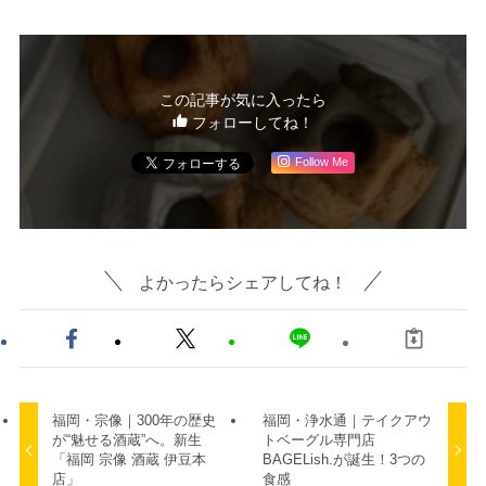
この記事が気に入ったら
フォローしてね！
Follow Me
よかったらシェアしてね！
福岡・宗像｜300年の歴史
福岡・浄水通｜テイクアウ
が“魅せる酒蔵”へ。新生
トベーグル専門店
「福岡 宗像 酒蔵 伊豆本
BAGELish.が誕生！3つの
店」
食感