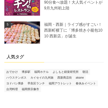
90分食べ放題！大人気イベントが
9月九州初上陸
福岡・西新｜ライブ感がすごい！
西新町横丁に「博多焼き小籠包10
10 西新店」が誕生
人気タグ
おでかけ
博多駅
福岡ホテル
よしもと錯覚研究所
朝活
ハウステンボス
カイセイの九州旅
西新商店街
akane
ヨドバシ博多
早良区ランチ
福岡アウトレット
春休みイベント
台湾料理
福岡県宗像市