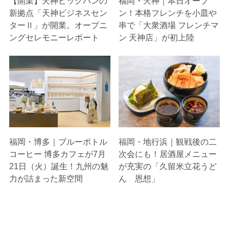
【開業】天神ビッグバンの
福岡・天神｜本日オープ
新拠点「天神ビジネスセン
ン！本格フレンチを小皿や
ターⅡ」が開業。オープニ
串で「大衆酒場 フレンチマ
ングセレモニーレポート
ン 天神店」が初上陸
福岡・博多｜ブルーボトル
福岡・地行浜｜観戦後の二
コーヒー 博多カフェが7月
次会にも！居酒屋メニュー
21日（火）誕生！九州の魅
が充実の「久留米立花うど
力が詰まった新空間
ん 恩想」