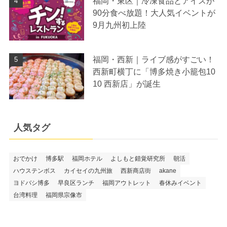
福岡・東区｜冷凍食品とアイスが
90分食べ放題！大人気イベントが
9月九州初上陸
福岡・西新｜ライブ感がすごい！
西新町横丁に「博多焼き小籠包10
10 西新店」が誕生
人気タグ
おでかけ
博多駅
福岡ホテル
よしもと錯覚研究所
朝活
ハウステンボス
カイセイの九州旅
西新商店街
akane
ヨドバシ博多
早良区ランチ
福岡アウトレット
春休みイベント
台湾料理
福岡県宗像市