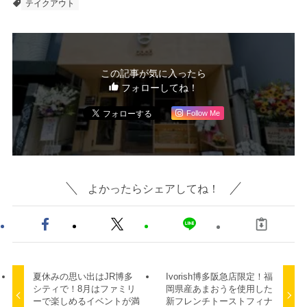
テイクアウト
この記事が気に入ったら
フォローしてね！
Follow Me
よかったらシェアしてね！
夏休みの思い出はJR博多
Ivorish博多阪急店限定！福
シティで！8月はファミリ
岡県産あまおうを使用した
ーで楽しめるイベントが満
新フレンチトーストフィナ