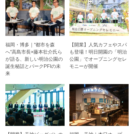
福岡・博多｜“都市を森
【開業】人気カフェやスパ
へ“高島市長×藤本壮介氏ら
も登場！明日開園の「明治
が語る、新しい明治公園の
公園」でオープニングセレ
誕生秘話とパークPFIの未
モニーが開催
来