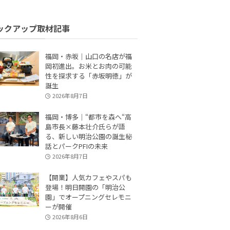
ックアップ取材記事
福岡・赤坂｜山口の名店が福
岡初進出。お米とお肉の可能
性を探求する「赤坂明徳」が
誕生
2026年8月7日
福岡・博多｜“都市を森へ“高
島市長×藤本壮介氏らが語
る、新しい明治公園の誕生秘
話とパークPFIの未来
2026年8月7日
【開業】人気カフェやスパも
登場！明日開園の「明治公
園」でオープニングセレモニ
ーが開催
2026年8月6日