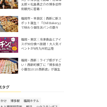
太郎×松島勇之介の博多旧市
街観光に密着！
福岡市・早良区｜西新に新ス
ポット誕生！『Chill Bakery』
で味わう個性派パンの数々
福岡・東区｜冷凍食品とアイ
スが90分食べ放題！大人気イ
ベントが9月九州初上陸
福岡・西新｜ライブ感がすご
い！西新町横丁に「博多焼き
小籠包10 10 西新店」が誕生
気タグ
でかけ
博多駅
福岡ホテル
しもと錯覚研究所
朝活
ハウステンボス