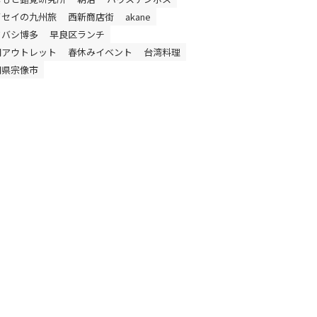
イセイの九州旅
西新商店街
akane
ドバシ博多
早良区ランチ
岡アウトレット
春休みイベント
台湾料理
岡県宗像市