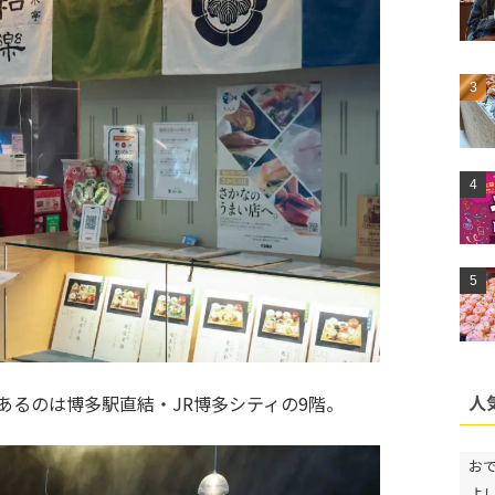
人
あるのは博多駅直結・JR博多シティの9階。
お
よ