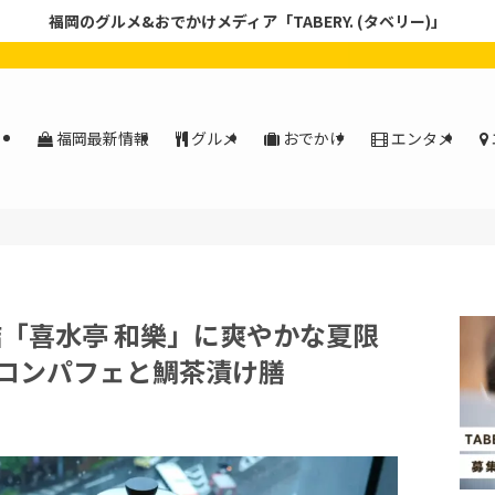
福岡のグルメ&おでかけメディア「TABERY. (タベリー)」
福岡最新情報
グルメ
おでかけ
エンタメ
結「喜水亭 和樂」に爽やかな夏限
ロンパフェと鯛茶漬け膳