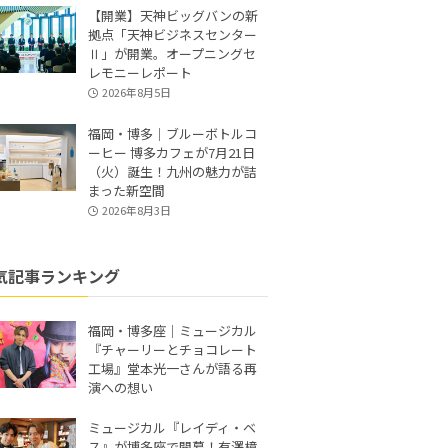
【開業】天神ビッグバンの新
拠点「天神ビジネスセンター
Ⅱ」が開業。オープニングセ
レモニーレポート
2026年8月5日
福岡・博多｜ブルーボトルコ
ーヒー 博多カフェが7月21日
（火）誕生！九州の魅力が詰
まった新空間
2026年8月3日
気記事ランキング
福岡・博多座｜ミュージカル
『チャーリーとチョコレート
工場』堂本光一さんが語る再
演への想い
ミュージカル『レイディ・ベ
ス』が博多座で開幕！有澤樟